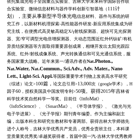
依托集成光电子全国重点实验室、吉林大学未来科学国际合作联
111计
合实验室、微纳信息材料与器件学科创新
引智基地
（
划），主要从事新型半导体光电
信息
材料、器件与系统的研
究工作
，以新材料机理探索
-高性能器件研发-新应用系统集成为研
/
究主线，在便携式高灵敏高稳定X
γ射线探测器、超快可见光探测
器、宽/窄可调型光电倍增探测器、大动态范围近红外钙钛矿/有机
异质结探测器等方面取得重要原创成果，相继开发出太阳光跟踪
系统、红外/射线成像系统、声光转换通信和可见光通信系统，服
.Photon.,
务国家重大战略。
近年
来第一
/通讯作者
在
Nat
N
.Water, N
.Commun., Sci.Adv., Adv. Mater., Nano
at
at
Lett.
Light-Sci. Appl.
,
等
国际
重要学术刊物上发表
高水平研究
100篇，
13,000
（综述）
论文
>
论文总引用
>
次（
google学术），H
60
50项。获得2015年吉
因子
，
授权美国及中国发明专利
>
林省
nfoMat
科学技术奖自然科学一等奖
。
目前任《
I
》、
foScience
M
《
In
》、《
Smart
at》、《半导体学报》、《激光与光
电子学进展》、《光子学报》期刊青年编委。作为主编和副主
编，出版本科生和研究生教材和专著两部。获得
吉林大学
师德先
进个人称号，吉林大学优秀共产党员，优秀全责班主任，
本科课
堂质量奖优秀奖
/卓越奖获得者，首届中国一汽-吉林大学优秀教师