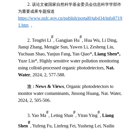
2.
该论文被国家自然科学基金委员会信息科学学部作
为重要成果专题报道
https://www.nsfc.gov.cn/publish/portal0/tab434/info8719
1.htm
。
#
#
2. Tengfei Li
, Gangjian Hu
, Hua Wu, Li Ding,
Jianqi Zhang, Mengjie Sun, Yawen Li, Zesheng Liu,
Yuchuan Shao, Yanjun Fang, Yan Qiao*,
Liang Shen*,
Yuze Lin*, Highly sensitive water pollution monitoring
using colloid-processed organic photodetectors,
Nat.
Water
, 2024, 2, 577-588.
News & Views
, Organic photodetectors to
注：
monitor water contaminants, Jinsong Huang, Nat. Water,
2024, 2, 505-506.
#
#
#
3. Yao Ma
, Leting Shan
, Yiran Ying
,
Liang
#
Shen
, Yufeng Fu, Linfeng Fei, Yusheng Lei, Nailin