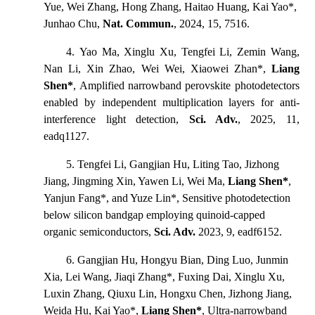
Yue, Wei Zhang, Hong Zhang, Haitao Huang, Kai Yao*,
Junhao Chu,
Nat. Commun.
, 2024, 15, 7516.
4.
Yao Ma, Xinglu Xu, Tengfei Li, Zemin Wang,
Nan Li, Xin Zhao, Wei Wei
, Xiaowei Zhan
*,
Liang
Shen
*
, Amplified narrowband perovskite photodetectors
enabled by independent multiplication layers for anti-
interference light detection,
Sci. Adv.
, 2025, 11,
eadq1127.
5. Tengfei Li, Gangjian Hu, Liting Tao, Jizhong
Jiang, Jingming Xin, Yawen Li, Wei Ma,
Liang Shen*
,
Yanjun Fang*, and Yuze Lin*, Sensitive photodetection
below silicon bandgap employing quinoid-capped
organic semiconductors,
Sci. Adv.
2023, 9, eadf6152.
6. Gangjian Hu, Hongyu Bian, Ding Luo, Junmin
Xia, Lei Wang, Jiaqi Zhang*, Fuxing Dai, Xinglu Xu,
Luxin Zhang, Qiuxu Lin, Hongxu Chen, Jizhong Jiang,
Weida Hu, Kai Yao*,
Liang Shen*
, Ultra-narrowband