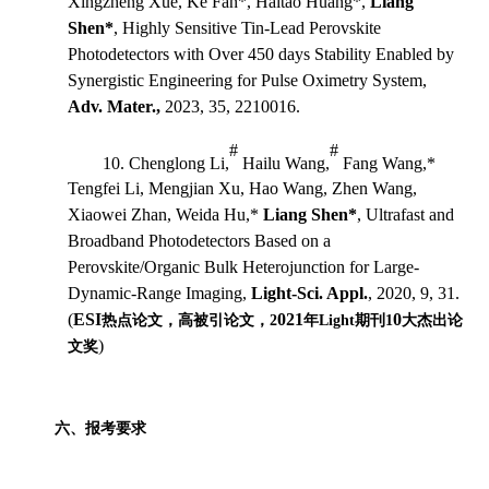
Xingzheng Xue, Ke Fan*, Haitao Huang*,
Liang
Shen*
, Highly Sensitive Tin-Lead Perovskite
Photodetectors with Over 450 days Stability Enabled by
Synergistic Engineering for Pulse Oximetry System,
Adv. Mater.,
2023, 35, 2210016.
#
#
10. Chenglong Li,
Hailu Wang,
Fang Wang,*
Tengfei Li, Mengjian Xu, Hao Wang, Zhen Wang,
Xiaowei Zhan, Weida Hu,*
Liang Shen*
, Ultrafast and
Broadband Photodetectors Based on a
Perovskite/Organic Bulk Heterojunction for Large-
Dynamic-Range Imaging,
Light-Sci. Appl.
, 2020, 9, 31.
(
ESI
021
0
热点论文
，高被引论文，
2
年
Light
期刊
1
大杰出论
)
文奖
六、报考要求