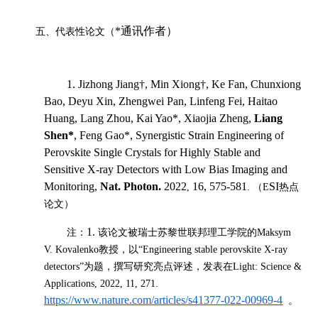
*通讯作者）
五、代表性论文（
1. Jizhong Jiang†, Min Xiong†, Ke Fan, Chunxiong
Bao, Deyu Xin, Zhengwei Pan, Linfeng Fei, Haitao
Huang, Lang Zhou, Kai Yao*, Xiaojia Zheng,
Liang
Shen*
, Feng Gao*, Synergistic Strain Engineering of
Perovskite Single Crystals for Highly Stable and
Sensitive X-ray Detectors with Low Bias Imaging and
Monitoring,
Nat. Photon.
2022
16, 575-581
SI
,
.
（
E
热点
论文）
1.
注：
该论文被瑞士苏黎世联邦理工学院的
Maksym
V. Kovalenko
教授，以
“Engineering stable perovskite X-ray
detectors”
为题，撰写研究亮点评述，发表在
Light: Science &
Applications, 2022, 11, 271.
https://www.nature.com/articles/s41377-022-00969-4
。