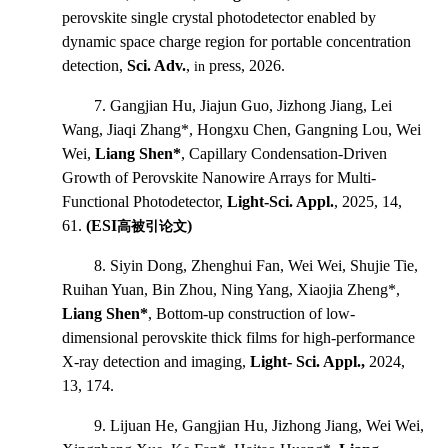
perovskite single crystal photodetector enabled by
dynamic space charge region for portable concentration
detection,
Sci. Adv.
,
press, 2026.
in
7. Gangjian Hu, Jiajun Guo, Jizhong Jiang, Lei
Wang, Jiaqi Zhang*, Hongxu Chen, Gangning Lou, Wei
Wei,
Liang Shen*
, Capillary Condensation-Driven
Growth of Perovskite Nanowire Arrays for Multi-
Functional Photodetector,
Light-Sci. Appl.
, 2025, 14,
61.
(ESI
)
高被引论文
8. Siyin Dong, Zhenghui Fan, Wei Wei, Shujie Tie,
Ruihan Yuan, Bin Zhou, Ning Yang, Xiaojia Zheng*,
Liang Shen*
, Bottom-up construction of low-
dimensional perovskite thick films for high-performance
X-ray detection and imaging,
Light- Sci. Appl.,
2024,
13, 174.
9. Lijuan He, Gangjian Hu, Jizhong Jiang, Wei Wei,