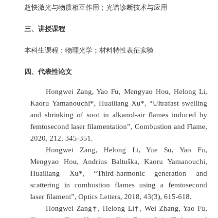
超快激光与物质相互作用；光谱诊断技术与应用
三、讲授课程
本科生课程：物理光学；材料特性表征实验
四、代表性论文
Hongwei Zang, Yao Fu, Mengyao Hou, Helong Li,
Kaoru Yamanouchi*, Huailiang Xu*, “Ultrafast swelling
and shrinking of soot in alkanol-air flames induced by
femtosecond laser filamentation”, Combustion and Flame,
2020, 212, 345-351.
Hongwei Zang, Helong Li, Yue Su, Yao Fu,
Mengyao Hou, Andrius Baltuška, Kaoru Yamanouchi,
Huailiang Xu*, “Third-harmonic generation and
scattering in combustion flames using a femtosecond
laser filament”, Optics Letters, 2018, 43(3), 615-618.
Hongwei Zang†, Helong Li†, Wei Zhang, Yao Fu,