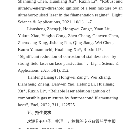
Shanming Chen, Huailiang Xu*, Ruxin Li*, “Robust and
ultralow-energy-threshold ignition of a lean mixture by an
ultrashort-pulsed laser in the filamentation regime”, Light:
Science & Applications, 2021, 10(1), 1-7.
Liansheng Zheng†, Hongwei Zang†, Yuan Liu,
Yukun Xiao, Yingbo Cong, Zhen Cheng, Ganwen Chen,
Zhenxiang Xing, Jisheng Pan, Qing Jiang, Wei Chen,
Kaoru Yamanouchi, Huailiang Xu*, Ruxin Li*,
“Significant reduction of corrosion of stainless steel by
strong-field laser surface passivation”
，
Light: Science &
Applications, 2025, 14(1), 352.
Tianfeng Liang†, Hongwei Zang†, Wei Zhang,
Liansheng Zheng, Danwen Yao, Helong Li, Huailiang
Xu*, Ruxin Li*, “Reliable laser ablation ignition of
combustible gas mixtures by femtosecond filamentating
laser”, Fuel, 2022, 311, 122525.
五、招生要求
欢迎具有电子、物理、计算机等专业背景的学生报