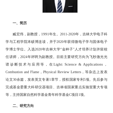
一、简历
1991
臧宏伟，副教授，
年生。
2011-2020
年，吉林大学电子科
学与工程学院本硕博连读，并于
2020
年获得微电子学与固体电子
学博士学位。入选
2020
年吉林大学
“
金种子
”
人才培养计划并留校
任讲师，
2024
年评聘为副教授。目前主要研究方向为飞秒激光光
Light: Science & Applications
谱诊断技术与应用等
，
在
，
Physical Review Letters
Combustion and Flame
，
，等杂志上发表
论文
30
余篇，发表英文专著
1
章节，授权国家专利
5
项。先后参与
完成基金委重大科研仪器项目、吉林省国家重点实验室重大专项
等，主持国家自然科学基金青年科学基金
C
项目
1
项。
二、研究方向