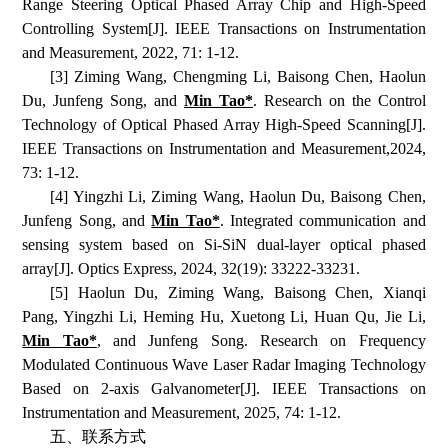
Range Steering Optical Phased Array Chip and High-Speed
Controlling System[J]. IEEE Transactions on Instrumentation
and Measurement, 2022, 71: 1-12.
[3] Ziming Wang, Chengming Li, Baisong Chen, Haolun
Du, Junfeng Song, and
Min Tao*
. Research on the Control
Technology of Optical Phased Array High-Speed Scanning[J].
IEEE Transactions on Instrumentation and Measurement,2024,
73: 1-12.
[4] Yingzhi Li, Ziming Wang, Haolun Du, Baisong Chen,
Junfeng Song, and
Min Tao*
. Integrated communication and
sensing system based on Si-SiN dual-layer optical phased
array[J]. Optics Express, 2024, 32(19): 33222-33231.
[5] Haolun Du, Ziming Wang, Baisong Chen, Xianqi
Pang, Yingzhi Li, Heming Hu, Xuetong Li, Huan Qu, Jie Li,
Min Tao*
, and Junfeng Song. Research on Frequency
Modulated Continuous Wave Laser Radar Imaging Technology
Based on 2-axis Galvanometer[J]. IEEE Transactions on
Instrumentation and Measurement, 2025, 74: 1-12.
五、联系方式