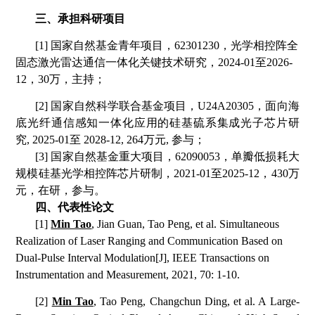
三、承担科研项目
[1]
国家自然基金青年项目，
62301230
，光学相控阵全
固态激光雷达通信一体化关键技术研究，
2024-01
至
2026-
12
，
30
万，主持；
[2]
国家自然科学联合基金项目，
U24A20305
，面向海
底光纤通信感知一体化应用的硅基硫系集成光子芯片研
究
, 2025-01
至
2028-12, 264
万元
,
参与；
[3]
国家自然基金重大项目，
62090053
，单瓣低损耗大
规模硅基光学相控阵芯片研制，
2021-01
至
2025-12
，
430
万
元，在研，参与。
四、代表性论文
[
1]
Min Tao
, Jian Guan, Tao Peng, et al. Simultaneous
Realization of Laser Ranging and Communication Based on
Dual-Pulse Interval Modulation[J], IEEE Transactions on
Instrumentation and Measurement, 2021, 70: 1-10.
[2]
Min Tao
, Tao Peng, Changchun Ding, et al. A Large-