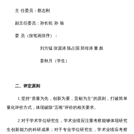
主
任委员：蔡志刚
副主任委员：
孙长轮
孙
瑜
委
员
（
按笔画排序）
：
刘方猛
张源涛
陈占国
郑传涛
董
彪
姜秋月（学生）
二、评定原则
1.坚持“质量为先，创新为要，贡献为主”的原则，打破简单
量化评价方式，体现破除“五唯”评价的相关要求。
2.对于学术学位研究生，学术业绩应注重考察能够体现研究
生创新能力的科研成果；对于专业学位研究生，学术业绩应考察