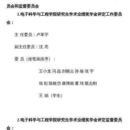
员会和监督委员会
1.电子科学与工程学院研究生学术业绩奖学金评定
工作
委员
会：
主
任委员：卢革宇
副主任委员：沈
亮
委
员
（
按笔画排序）
：
王小龙
冯
晶
刘晓云
孙
瑜
张
宇
张
彤
陈岐岱
康博南
董
玮
蔡志刚
王
娟（学生）
2.电子科学与工程学院研究生学术业绩奖学金评定监督委员
会：