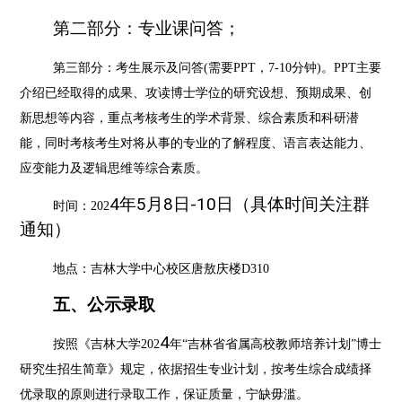
第二部分：专业课问答；
第三部分：考生展示及问答
(需要PPT，7-10分钟)。PPT主要
介绍已经取得的成果、攻读博士学位的研究设想、预期成果、创
新思想等内容，重点考核考生的学术背景、综合素质和科研潜
能，同时考核考生对将从事的专业的了解程度、语言表达能力、
应变能力及逻辑思维等综合素质。
4
年
5
月
8日-10
日
（具体时间关注群
时间：
202
通知）
地点：吉林大学中心校区唐敖庆楼
D310
五、
公示
录取
4
按照《吉林大学
202
年
“吉林省省属高校教师培养计划”博士
研究生招生简章》规定，依据招生专业计划，按考生综合成绩择
优录取的原则进行录取工作，保证质量，宁缺毋滥。