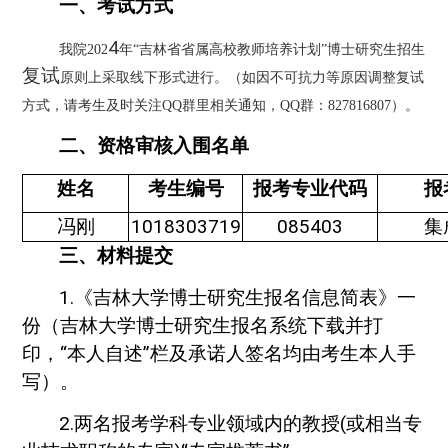
一、考试方式
4
我院
202
年
“吉林省省属高校教师培养计划”博士研究生招生
复试
原则上采取线下形式进行。（如因不可抗力等原因调整复试
方式，请考生及时关注
QQ群里相关通知，QQ群：827816807）。
二、资格审核入围名单
姓名
考生编号
报考专业代码
报
冯刚
1018303719
085403
集
三、
材料提交
1.《吉林大学博士研究生报名信息简表》一
份（吉林大学博士研究生报名系统下载并打
印，“本人自述”栏及承诺人签名均由考生本人手
写）。
2.两名报考学科专业领域内的教授(或相当专