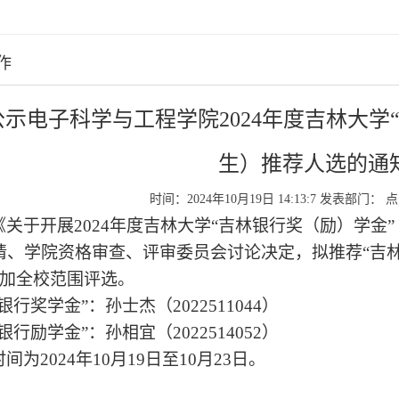
作
公示电子科学与工程学院2024年度吉林大学
生）推荐人选的通
时间：2024年10月19日 14:13:7
发表部门：
点
《关于开展
202
4
年度吉林大学
“吉林银行奖（励）学金
请、学院资格审查、评审委员会讨论决定，拟推荐“吉林
参加全校范围评选。
银行奖学金”
：
孙士杰（
2022511044）
银行励学金”
：
孙相宜
（
202251
4052
）
时间为
202
4
年
10
月
19
日至
1
0
月
23
日。