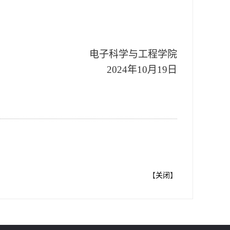
电子科学与工程学院
202
4
年
10
月
19
日
【
关闭
】