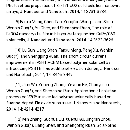
Photovoltaic properties of ZrxTi1-xO2 solid solution nanowire
arrays, J. Nanosci. and Nanotech., 2014, 14:3731-3734.
[9] Fanxu Meng, Chen Tao, Yongfan Wang, Liang Shen,
Wenbin Guo(*), Yu Chen, and Shengping Ruan, The role of
Fe3O4 nanocrystal film in bilayer-heterojunction CuPc/C60
solar cells, J. Nanosci. and Nanotech., 2014, 14:3623-3626.
[10] Lu Sun, Liang Shen, Fanxu Meng, Peng Xu, Wenbin
Guo(*), and Shengping Ruan, The short circuit current
improvement in P3HT:PCBM based polymer solar cell by
introducing PSBTBT as additional electron donon, J. Nanosci.
and Nanotech., 2014, 14: 3446-3449.
[11] Jian Wu, Yupeng Zhang, Yeyuan He, Chunyu Liu,
Wenbin Guo(*), and Shengping Ruan, Application of solution-
processed V2O5 in inverted polymer solar cells based on
fluorine-doped Tin oxide substrate, J. Nanosci. and Nanotech.,
2014, 14: 4214-4217.
[12] Min Zhang, Guohua Liu, Xuehui Gu, Jingran Zhou,
Wenbin Guo(*), Liang Shen, and Shengping Ruan, Solar-blind