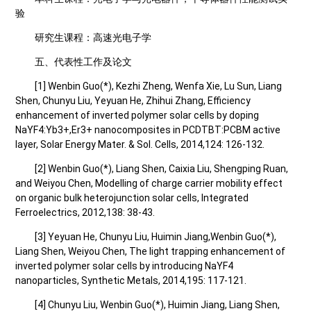
验
研究生课程：高速光电子学
五、代表性工作及论文
[1] Wenbin Guo(*), Kezhi Zheng, Wenfa Xie, Lu Sun, Liang
Shen, Chunyu Liu, Yeyuan He, Zhihui Zhang, Efficiency
enhancement of inverted polymer solar cells by doping
NaYF4:Yb3+,Er3+ nanocomposites in PCDTBT:PCBM active
layer, Solar Energy Mater. & Sol. Cells, 2014,124: 126-132.
[2] Wenbin Guo(*), Liang Shen, Caixia Liu, Shengping Ruan,
and Weiyou Chen, Modelling of charge carrier mobility effect
on organic bulk heterojunction solar cells, Integrated
Ferroelectrics, 2012,138: 38-43.
[3] Yeyuan He, Chunyu Liu, Huimin Jiang,Wenbin Guo(*),
Liang Shen, Weiyou Chen, The light trapping enhancement of
inverted polymer solar cells by introducing NaYF4
nanoparticles, Synthetic Metals, 2014,195: 117-121.
[4] Chunyu Liu, Wenbin Guo(*), Huimin Jiang, Liang Shen,