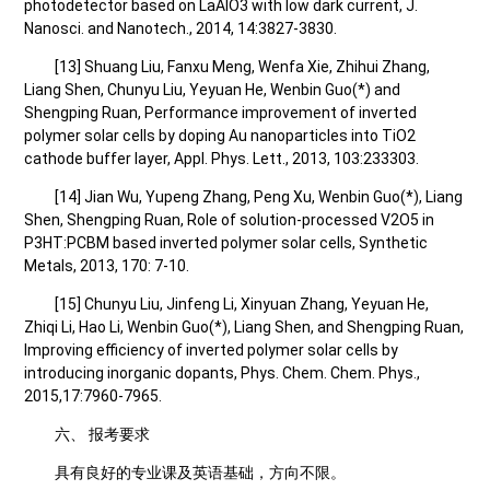
photodetector based on LaAlO3 with low dark current, J.
Nanosci. and Nanotech., 2014, 14:3827-3830.
[13] Shuang Liu, Fanxu Meng, Wenfa Xie, Zhihui Zhang,
Liang Shen, Chunyu Liu, Yeyuan He, Wenbin Guo(*) and
Shengping Ruan, Performance improvement of inverted
polymer solar cells by doping Au nanoparticles into TiO2
cathode buffer layer, Appl. Phys. Lett., 2013, 103:233303.
[14] Jian Wu, Yupeng Zhang, Peng Xu, Wenbin Guo(*), Liang
Shen, Shengping Ruan, Role of solution-processed V2O5 in
P3HT:PCBM based inverted polymer solar cells, Synthetic
Metals, 2013, 170: 7-10.
[15] Chunyu Liu, Jinfeng Li, Xinyuan Zhang, Yeyuan He,
Zhiqi Li, Hao Li, Wenbin Guo(*), Liang Shen, and Shengping Ruan,
Improving efficiency of inverted polymer solar cells by
introducing inorganic dopants, Phys. Chem. Chem. Phys.,
2015,17:7960-7965.
六、 报考要求
具有良好的专业课及英语基础，方向不限。