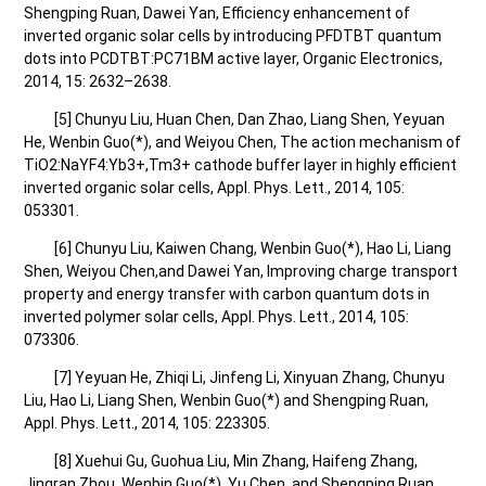
Shengping Ruan, Dawei Yan, Efficiency enhancement of
inverted organic solar cells by introducing PFDTBT quantum
dots into PCDTBT:PC71BM active layer, Organic Electronics,
2014, 15: 2632–2638.
[5] Chunyu Liu, Huan Chen, Dan Zhao, Liang Shen, Yeyuan
He, Wenbin Guo(*), and Weiyou Chen, The action mechanism of
TiO2:NaYF4:Yb3+,Tm3+ cathode buffer layer in highly efficient
inverted organic solar cells, Appl. Phys. Lett., 2014, 105:
053301.
[6] Chunyu Liu, Kaiwen Chang, Wenbin Guo(*), Hao Li, Liang
Shen, Weiyou Chen,and Dawei Yan, Improving charge transport
property and energy transfer with carbon quantum dots in
inverted polymer solar cells, Appl. Phys. Lett., 2014, 105:
073306.
[7] Yeyuan He, Zhiqi Li, Jinfeng Li, Xinyuan Zhang, Chunyu
Liu, Hao Li, Liang Shen, Wenbin Guo(*) and Shengping Ruan,
Appl. Phys. Lett., 2014, 105: 223305.
[8] Xuehui Gu, Guohua Liu, Min Zhang, Haifeng Zhang,
Jingran Zhou, Wenbin Guo(*), Yu Chen, and Shengping Ruan,