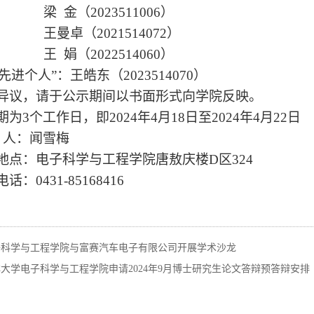
梁
金（
2023511006）
王曼卓（
2021514072）
王
娟（
2022514060）
先进个人”
：
王皓东（
2023514070）
异议，请于公示期间以书面形式向学院反映。
期为
3个工作日
，
即
2024年4月1
8
日至
2024年4月
22
日
人：闻雪梅
地点：电子科学与工程学院唐敖庆楼
D区324
电话：
0431-85168416
子科学与工程学院与富赛汽车电子有限公司开展学术沙龙
大学电子科学与工程学院申请2024年9月博士研究生论文答辩预答辩安排