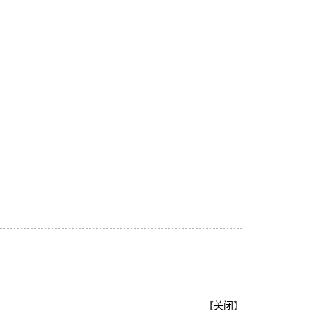
【
关闭
】