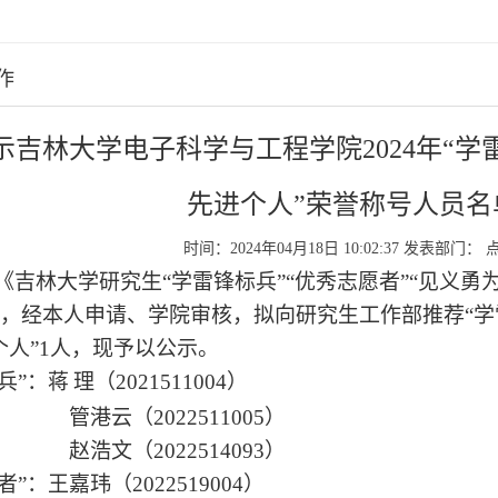
作
示吉林大学电子科学与工程学院2024年“学
先进个人”荣誉称号人员名
时间：2024年04月18日 10:02:37
发表部门：
《吉林大学研究生
“学雷锋标兵”“优秀志愿者”“见义
1号)，经本人申请、
学院审核，拟向研究生工作部推荐
“
个人”
1
人，现予以公示。
兵”
：
蒋
理
（
2021511004）
管港云（
2022511005）
赵浩文（
2022514093）
者”
：
王嘉玮
（
2022519004）