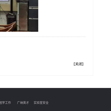
【
关闭
】
团学工作
广纳英才
实验室安全