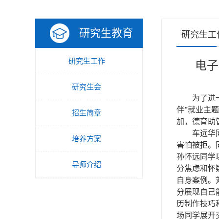
研究生教育
研究生工
研究生工作
电子
研究生会
为了进
伴”就业主
招生简章
加，德育助
车远华
培养方案
害怕被拒
。
孙怀远
同学
导师介绍
分焦虑和怀
自身案例。
分展现自己
历制作技巧
场同学展开