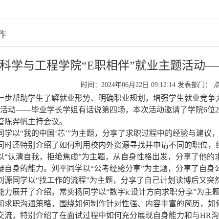
作
科学与工程学院“E职相伴”就业主题活动
时间：2024年06月22日 09:12:14
发表部门：
一步帮助学生了解就业形势、明确职业规划，增强学生就业竞争
题活动——毕业学长
学姐
有话说第
四
场
，
本次活动邀请了
学院
6
位
管陈羿帆主持会议
。
同学以
“我的中国‘芯’”为主题，
分享了求职过程中
的经验与建议
同时还
特别介绍了如何利用校内外资源寻找并申请不同的职位，
以
“认清自我，拒绝焦虑”为主题，
从自身性格出发，分享了他的
疑自身的能力。刘平
同学以
“公考经验分享”为主题，分享了自身
刘源
同学以
“找工作的流程”为主题，
分享了自己计划读博后又突
能力展开了介绍。常奕扬
同学以
“数字ic设计方向求职分享”为主
和求职沟通策略，围绕如何制作针对性强、内容丰富的简历
，
如
交流，特别介绍了
在
面试过程中如何充分展现
自身
能力和与
H
R
沟