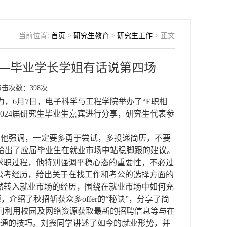
当前位置:
首页
>
研究生教育
>
研究生工作
> 正文
——毕业学长学姐有话说第四场
点击次数：
398
次
力，
6月7日，
电子科学与工程学院举办了
“E职相
2024届
研究生
毕业生
嘉宾
进行分享
，
研究生代表参
，他强调，一定要多勇于尝试，多
投递简历，不要
给出了应届毕业生在就业市场中站稳脚跟的建议。
求职过程，
他特别强调
平稳心态
的重要性
，不必过
公考经历，给
出
关于在找工作和考公的选择方面
的
然转入就业市场的经历，围绕
在
就业
市场
中如何充
题，
介绍了秋招斩获众多
offer的“秘诀”，分享了简
何利用校园及网络资源获取最新的招聘信息等与在
通的技巧。刘鑫
同学
讲述了
如今的
就业形势，并