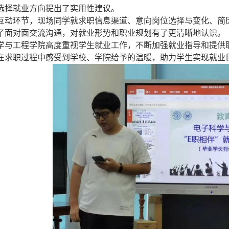
选择
就业方向
提出了实用性
建议
。
互动环节，现场同学就求职信息渠道、意向岗位选择与变化、简
了
面对面交流沟通，对就业形势和职业规划有了更清晰地认识。
学与工程学院高度重视
学生就业工作
，
不断
加强就业指导和
提供
在求职
过程中
感受到学校、学院给予的温暖，助力
学生
实现就业