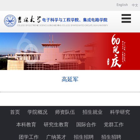
English
中文
高延军
1
首页
学院概况
师资队伍
招生就业
科学研究
本科教育
研究生教育
国际合作
党群工作
团学工作
广纳英才
招生招聘
招生招聘