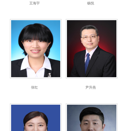
王海宇
杨悦
张红
尹升燕