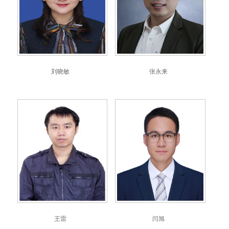
刘晓敏
张永来
王雷
闫旭