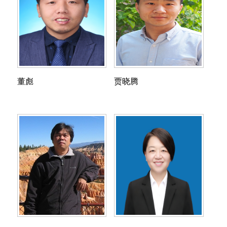
董彪
贾晓腾