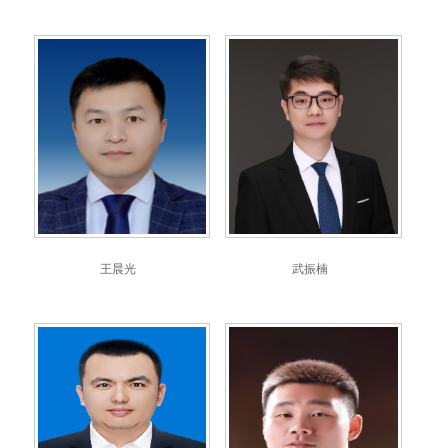
王晨光
武振楠