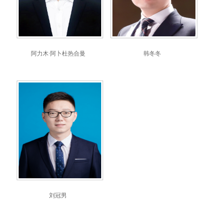
阿力木·阿卜杜热合曼
韩冬冬
刘冠男