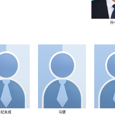
孙
纪永成
马健