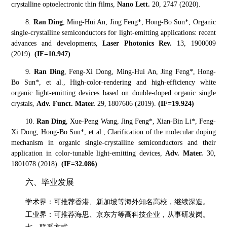
crystalline optoelectronic thin films,
Nano Lett.
20, 2747 (2020).
8.
Ran Ding
, Ming-Hui An, Jing Feng
*
, Hong-Bo Sun
*
, Organic
single-crystalline semiconductors for light-emitting applications: recent
advances and developments,
Laser Photonics Rev.
13, 1900009
(2019
).
(IF=10.947)
9.
Ran Ding
,
Feng-Xi Dong,
Ming-Hui An,
Jing Feng*,
Hong-
Bo Sun*, et al.,
High-color-rendering and high-efficiency white
organic light-emitting devices based on double-doped organic single
crystals,
Adv. Funct. Mater.
29,
1807606 (2019
).
(IF=19.924)
10.
Ran Ding
, Xue-Peng Wang, Jing Feng*, Xian-Bin Li*, Feng-
Xi Dong, Hong-Bo Sun*,
et al.,
Clarification of the molecular doping
mechanism in organic single-crystalline semiconductors and their
application in color-tunable light-emitting devices
,
Adv. Mater.
30,
1801078 (2018).
(IF=32.086)
六、毕业发展
学术界：可推荐香港、新加坡等海外知名高校，继续深造。
工业界：可推荐海思、京东方等高科技企业，从事研发岗。