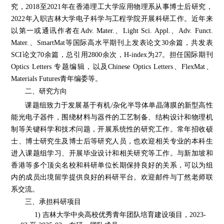
究，
2018
至
2021
年在香港理工大学应用物理系从事博士后研究，
2022
年入职吉林大学电子科学与工程学院
开展科研工作
。近年来
以第一或通讯作者在
Adv. Mater.
、
Light
Sci. Appl.
、
Adv. Funct.
Mater.
、
SmartMat
等国际高水平期刊上发表论文
30
余篇，共发表
SCI
论文
70
余篇，总引用
2800
余次，
H-index
为
27
。担任国际期刊
Optics Letters
专题编辑，以及
Chinese Optics Letters
、
F
lexMat
、
Materials Futures
青年编委
等
。
二、研究方向
课题组致力于
发展基于有机
/
杂化半导体
单晶薄膜的
新型
高性
能光电
子
器件，围绕材料与器件的工艺制备、结构设计和物理机
制等关键科学和技术问题，开展系统性的研究
工作
。
常年招收硕
士、博士研究生及博士后等研究人员，也欢迎相关专业的本科生
进入课题组学习、开展毕业设计和相关研究等工作。与新加坡和
香港等多个顶尖名校和科研单位长期保持良好的关系，可以为组
内的成员出境留学提供良好的科研平台。欢迎邮件与丁然老师联
系交流。
三、承担科研项目
1)
吉林大学中央高校优秀青年团队培育建设项目，
2
023-