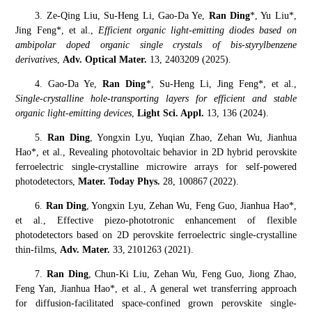
3. Ze-Qing Liu, Su-Heng Li, Gao-Da Ye,
Ran Ding
*
, Yu Liu
*
,
Jing Feng
*
, et al.,
Efficient organic light-emitting diodes based on
ambipolar doped organic single crystals of bis-
styrylbenzene
derivatives
,
Adv. Optical Mater.
13, 2403209 (2025)
.
4. Gao-Da Ye,
Ran Ding
*
, Su-Heng Li, Jing Feng
*
,
et al.,
Single-crystalline hole-transporting layers for efficient and stable
organic light-emitting devices
,
Light Sci. Appl.
13, 136
(2024).
5.
Ran Ding
, Yongxin Lyu, Yuqian Zhao, Zehan Wu, Jianhua
Hao
*
, et al.,
Revealing photovoltaic behavior in 2D hybrid perovskite
ferroelectric single-crystalline microwire arrays for self-powered
photodetectors
,
Mater. Today Phys.
28, 100867
(2022).
6.
Ran Ding
, Yongxin Lyu, Zehan Wu, Feng Guo, Jianhua Hao
*
,
et al.,
Effective piezo-phototronic enhancement of flexible
photodetectors based on 2D perovskite ferroelectric single-crystalline
thin-films,
Adv. Mater.
33,
2101263
(2021).
7.
Ran Ding
,
Chun-Ki Liu, Zehan Wu, Feng Guo, Jiong Zhao,
Feng Yan, Jianhua Hao
*
, et al., A general wet transferring approach
for diffusion-facilitated space-confined grown perovskite single-