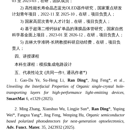
03
至
2025-03
，在研，团队成员；
2)
高性能长寿命晶态蓝光
OLED
器件研究，国家重点研发
计划青年项目，
2
022-11
至
2025-10
，
在研，
项目负责人
；
3)
国家高层次青年人才计划，在研，项目负责人；
4)
基于超薄二维钙钛矿单晶的薄膜晶体管研究，
国家自然
科学
基金面上
项目，
2023-01
至
2026-12
，
在研
，
项目负责人
；
5)
吉林大学准
聘
-
长
聘教授
科研
启动
经费
，在研，
项目负
责人
；
四、讲授课程
本科生课程：模拟集成电路设计
(
*)
五、代表性论文
共同一作
†,
通讯作者
1. Gao-Da Ye, Su-Heng Li,
Ran Ding
*
, Jing Feng
*
,
et al.,
Unveiling the Interfacial Properties of Organic single-crystal hole-
transporting layers for high-performance light-emitting devices
,
SmartMat
6, e1329
(2025).
2.
Ming Zhang, Xianshuo Wu, Lingjie Sun*,
Ran Ding
*, Yuping
Wei*, Fangxu Yang*, Jing Feng, Wenping Hu,
Organic semiconductor
based polarized photodetectors for next-generation optoelectronics
,
Adv. Funct. Mater.
35, 2423932
(2025).