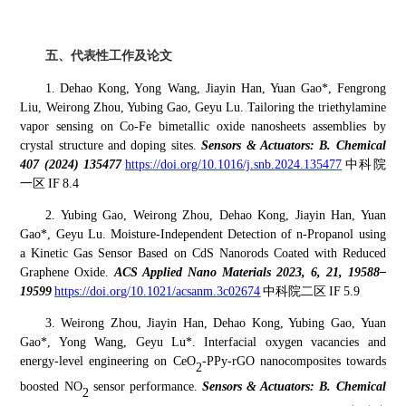
五
、
代表性工作及论文
1.
Dehao Kong, Yong Wang, Jiayin Han, Yuan Gao*, Fengrong
Liu, Weirong Zhou, Yubing Gao, Geyu Lu. Tailoring the triethylamine
vapor sensing on Co-Fe bimetallic oxide nanosheets assemblies by
crystal structure and doping sites.
Sensors & Actuators: B. Chemical
407 (2024) 135477
https://doi.org/10.1016/j.snb.2024.135477
中科院
一区
IF
8.4
2
.
Yubing Gao, Weirong Zhou, Dehao Kong, Jiayin Han, Yuan
Gao
*
, Geyu Lu. Moisture-Independent Detection of n-Propanol using
a Kinetic Gas Sensor Based on CdS Nanorods Coated with Reduced
Graphene Oxide.
ACS Applied Nano Materials 2023, 6, 21, 19588–
19599
https://doi.org/10.1021/acsanm.3c02674
中科院
二
区
IF
5.9
3
.
Weirong Zhou, Jiayin Han, Dehao Kong, Yubing Gao, Yuan
Gao*, Yong Wang, Geyu Lu*. Interfacial oxygen vacancies and
energy-level engineering on CeO
-PPy-rGO nanocomposites towards
2
boosted NO
sensor performance.
Sensors & Actuators: B. Chemical
2