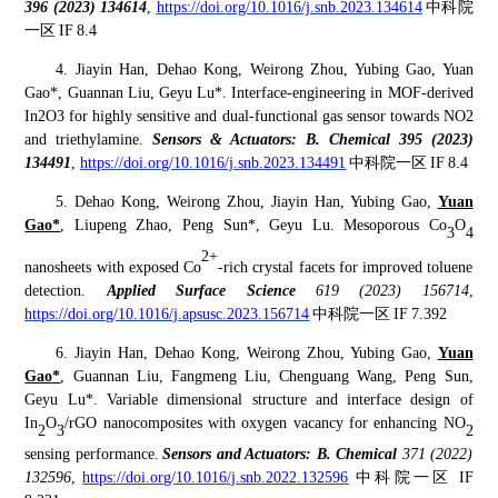
396 (2023) 134614
,
https://doi.org/10.1016/j.snb.2023.134614
中科院
一区
IF
8.4
4.
Jiayin Han, Dehao Kong, Weirong Zhou, Yubing Gao, Yuan
Gao*, Guannan Liu, Geyu Lu*. Interface-engineering in MOF-derived
In2O3 for highly sensitive and dual-functional gas sensor towards NO2
and triethylamine.
Sensors & Actuators: B. Chemical 395 (2023)
134491
,
https://doi.org/10.1016/j.snb.2023.134491
中科院一区
IF
8.4
5.
Dehao Kong, Weirong Zhou, Jiayin Han, Yubing Gao,
Yuan
Gao*
, Liupeng Zhao, Peng Sun*, Geyu Lu. Mesoporous Co
O
3
4
2+
nanosheets with exposed Co
-rich crystal facets for improved toluene
detection.
Applied Surface Science
619 (2023) 156714
,
https://doi.org/10.1016/j.apsusc.2023.156714
中科院一区
IF
7.392
6
.
Jiayin Han, Dehao Kong, Weirong Zhou, Yubing Gao,
Yuan
Gao
*
, Guannan Liu, Fangmeng Liu, Chen
g
uang Wang, Peng Sun,
Geyu Lu
*
. Variable dimensional structure and interface design of
In
O
/rGO nanocomposites with oxygen vacancy for enhancing NO
2
3
2
sensing performance.
Sensors
and
Actuators: B. Chemical
371 (2022)
132596
,
https://doi.org/10.1016/j.snb.2022.132596
中科院一区
IF