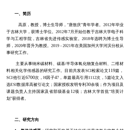
一、简历
高原，教授，
博士生
导师
，
“
唐敖庆
”青年学者
。
2012年毕业
于吉林大学
，
获博士学位。
2012年7月
开始任教于
吉林大学电子科
学与工程学院
，
吉林省先进传感
实验室
。
20
18
年
选聘
为博士生导
师，
20
20
年晋升为教授。
2019
-
2021年在美国加州大学河滨分校从
事研究工作。
主要从事纳米碳材料、碳基
/半导体氧化物复合材料、二维材
11
9
料相关化学传感器的研究工作。目前共发表SCI检索论文
篇，
6700
4
SCI他引
近
次，
H因子
7
，单篇最高引用
1112
次
，
5
篇论文入
30
选
ESI数据库高被引论文；国家
授权
发明专利
余
项；作为项目
及
1
课题
负责人主持国家及省部级基金
2
项
；
吉林大学首批
“培英计
划”获得者。
二、研究方向