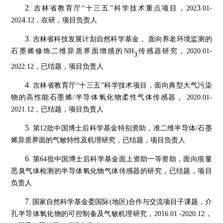
2
3
.
吉林省教育厅
“十三五”科学技术
重点
项目，
202
.01-
4
202
.12，
在研
，
项目负责人
3
.
吉林省科技发展计划自然科学基金，
面向养老环境监测的
石墨烯修饰二维异质界面增感的
NH
传感器研究，
2020.01-
3
2022.12，
已结题
，
项目负责人
4
.
吉林省教育厅
“十三五”科学技术项目，面向典型大气污染
物的高性能石墨烯/半导体氧化物柔性气体传感器， 2020.01-
2021.12，
已结题
，
项目负责人
5
.
第
12批中国博士后科学基金特别资助，准二维半导体/石墨
烯异质界面的气敏特性及机理研究，
已结题
，
项目负责人
6
.
第
64批中国博士后科学基金面上资助一等资助，面向痕量
恶臭气体检测的半导体氧化物气体传感器的研究，
已结题
，
项目
负责人
7
.
国家自然科学基金委国际
(地区)合作与交流项目子课题，介
孔半导体氧化物的可控制备及气敏机理研究，2016.01 -2020.12，