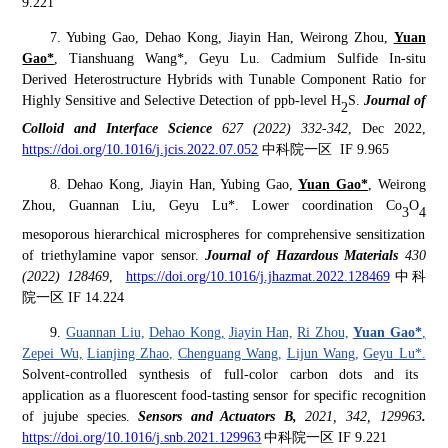
9.221
7
.
Yubing Gao, Dehao Kong, Jiayin Han, Weirong Zhou,
Yuan
Gao*
, Tianshuang Wang*, Geyu Lu. Cadmium Sulfide In-situ
Derived Heterostructure Hybrids with Tunable Component Ratio for
Highly Sensitive and Selective Detection of ppb-level H
S.
Journal of
2
Colloid and Interface Science
627 (2022) 332-342
,
Dec
2022
,
https://doi.org/10.1016/j.jcis.2022.07.052
中科院一区
IF 9.96
5
8
.
Dehao Kong, Jiayin Han, Yubing Gao,
Yuan Gao*
, Weirong
Zhou, Guannan Liu, Geyu Lu*
.
Lower coordination Co
O
3
4
mesoporous hierarchical microspheres for comprehensive sensitization
of triethylamine vapor sensor
.
Journal of Hazardous Materials
430
(2022) 128469
,
https://doi.org/10.1016/j.jhazmat.2022.128469
中科
院
一区
IF 14
.
224
9
.
Guannan Liu,
Dehao Kong,
Jiayin Han,
Ri Zhou,
Yuan Gao*
,
Zepei Wu,
Lianjing Zhao,
Chenguang Wang,
Lijun Wang,
Geyu Lu*.
Solvent-controlled synthesis of full-color carbon dots and its
application as a fluorescent food-tasting sensor for specific recognition
of jujube species.
Sensors and Actuators B,
2021, 342, 129963
.
https://doi.org/10.1016/j.snb.2021.129963
中科院一区
IF 9.221