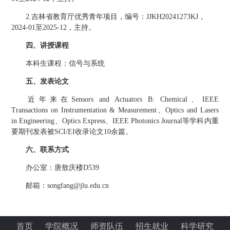
吉林省教育厅优秀青年项目，编号：
，
2.
JJKH20241273KJ
至
，主持。
2024-01
2025-12
四、讲授课程
本科生课程：信号与系统
五、发表论文
近年来在
、
Sensors and Actuators B: Chemical
IEEE
、
Transactions on Instrumentation & Measurement
Optics and Lasers
、
、
等学科内重
in Engineering
Optics Express
IEEE Photonics Journal
要期刊发表被
收录论文
余篇。
SCI/EI
10
六、联系方式
办公室：唐敖庆楼
D539
邮箱：
songfang@jlu.edu.cn
首页
学院概况
师资队伍
招生就业
科学研究