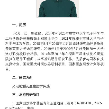
一、简历
宋芳，女，副教授。
年和
年在吉林大学电子科学与
2014
2020
工程学院分别获得硕士和博士学位，
年就职于吉林大学电子
2021
科学与工程学院。
年
月至
年
月应邀以研究助理身份赴
2018
8
2018
11
美国莱斯大学访问研究。
年
月至
年
月赴美国加州大学
2019
1
2020
5
洛杉矶分校联合培养。
年至
年在深圳三星通信技术研究
2014
2016
院担任硬件工程师，从事基站硬件研发工作。先后参与国家科技
支撑计划、国家重大科研仪器研制项目、国家重点研发计划等项
目。
二、研究方向
光电检测及生物医学传感
三、承担科研项目
国家自然科学基金青年基金项目，编号：
，
1.
62105118
2022-
至
，主持。
01
2024-12