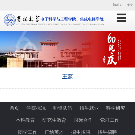
English
中文
王蕊
1
首页
学院概况
师资队伍
招生就业
科学研究
本科教育
研究生教育
国际合作
党群工作
团学工作
广纳英才
招生招聘
招生招聘