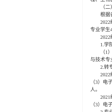
（二
根据
20
2
专业学生
20
2
1.
（
1
与技术专
2.
20
（
3）电
人。
20
（3）电