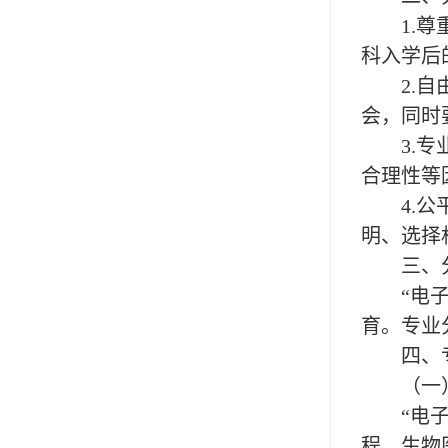
1.
科入学后
2
.
会，同时
3
.
合理性等
4
.
明、选择
三、
“电
育。专业
四、
（一
“电
程、生物