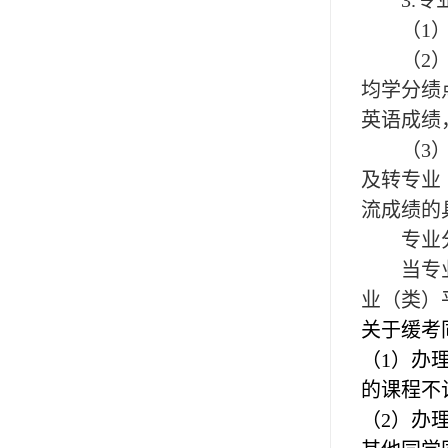
3.
（
1
（
2
均学分绩
英语成绩
（
3
及转专业
流成绩的
专业
当专
业（类）
关于缓考
（
1）办
的课程不
（
2）办