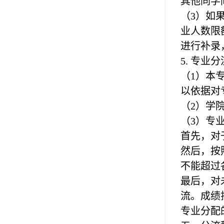
其他同学
（
3）如
业人数限
进行补录
5. 专业
（
1）本
以依据对
（
2）学
（
3）专
首先，对
然后，按
不能超过
最后，对
流。成绩
专业分配