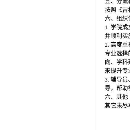
五
、
分流
按照《吉
六、
组织
1. 学
并顺利实
2. 高
专业选择
向、学科
来提升专
3. 辅
导，帮助
六、其他
其它未尽