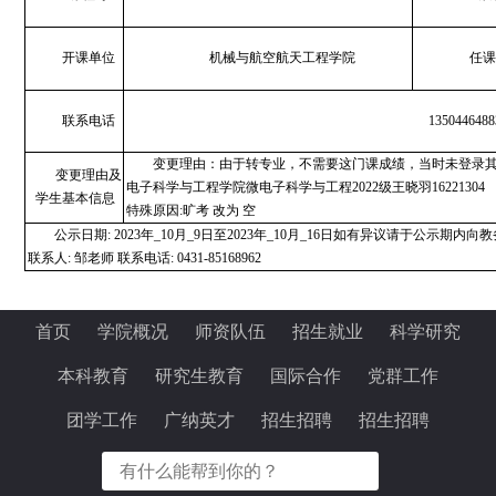
开课单位
机械与航空航天工程学院
任课
联系电话
1350446488
变更理由：由于转专业，不需要这门课成绩，当时未登录
变更理由及
电子科学与工程学院微电子科学与工程2022级王晓羽16221304
学生基本信息
特殊原因:旷考 改为 空
公示日期: 2023年_10月_9日至2023年_10月_16日如有异议请于公示期
联系人: 邹老师 联系电话: 0431-85168962
首页
学院概况
师资队伍
招生就业
科学研究
本科教育
研究生教育
国际合作
党群工作
团学工作
广纳英才
招生招聘
招生招聘