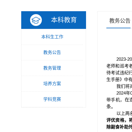
本科教育
教务公告
本科生工作
教务公告
2023-2
老师和巡考
教务管理
待考试违纪
生手册》中
培养方案
我们将
2024
年
学科竞赛
带手机，
在
条
。
以上两
评优资格，
除副食补助