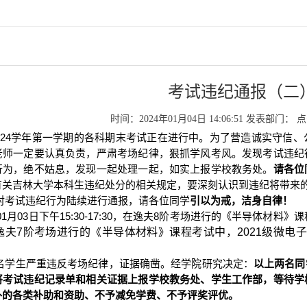
考试违纪通报（二
时间：2024年01月04日 14:06:51
发表部门：
点
024
学年第一学期的各科期末考试正在进行中。为了营造诚实守信、
老师一定要认真负责，严肃考场纪律，狠抓学风考风。发现考试违纪
行为，绝不姑息，发现一起处理一起，如实上报学校教务处。
请各位
有关吉林大学本科生违纪处分的相关规定，要深刻认识到违纪将带来
对考试违纪行为陆续进行通报，请各位同学
引以为戒，洁身自律！
01月03日下午
15:30-17:30
，在逸夫8阶考场进行的《半导体材料》课
逸夫7阶考场进行的《半导体材料》课程考试中，
2021
级微电子
名学生严重违反考场纪律，证据确凿。经学院研究决定：
以上两名同
将考试违纪记录单和相关证据上报学校教务处、学生工作部，等待学
外的各类补助和资助、不予减免学费、不予评奖评优。