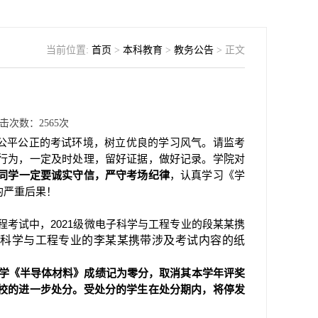
当前位置:
首页
>
本科教育
>
教务公告
> 正文
）
击次数：
2565
次
公平公正的考试环境，树立优良的学习风气。请监考
行为，一定及时处理，留好证据，做好记录。学院对
同学一定要诚实守信，严守考场纪律
，认真学习《学
的严重后果！
程考试中，
2021
级微电子科学与工程专业的段某某携
科学与工程专业的李某某携带涉及考试内容的纸
学《半导体材料》成绩记为零分，取消其本学年评奖
校的进一步处分。受处分的学生在处分期内，将停发