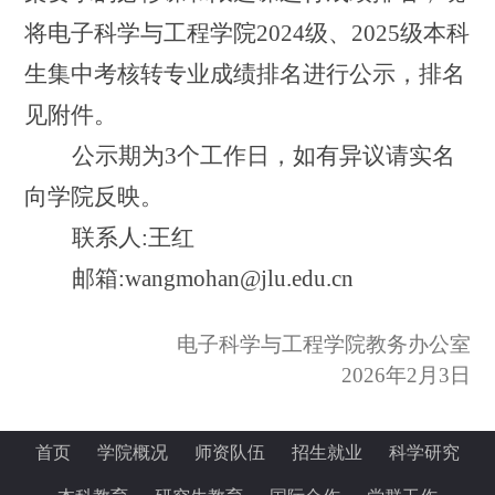
将电子科学与工程学院
202
4级
、
202
5
级本科
生集中考核转专业成绩排名进行公示，排名
见附件。
公示期为
3
个工作日，如有异议请实名
向学院反映。
联系人
:
王红
邮箱
:wangmohan@jlu.edu.cn
电子科学与工程学院教务办公室
202
6
年
2
月
3
日
首页
学院概况
师资队伍
招生就业
科学研究