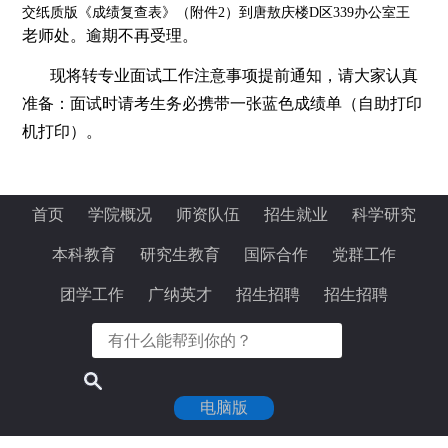
交纸质版《成绩复查表》（附件2）到
唐敖庆楼
D区339办公室王
老师处。逾期不再受理。
现将转专业面试工作注意事项提前通知，请大家认真
准备
：
面试时请考生
务必携带
一张蓝色成绩单（自助打印
机打印）。
首页
学院概况
师资队伍
招生就业
科学研究
本科教育
研究生教育
国际合作
党群工作
团学工作
广纳英才
招生招聘
招生招聘
电脑版