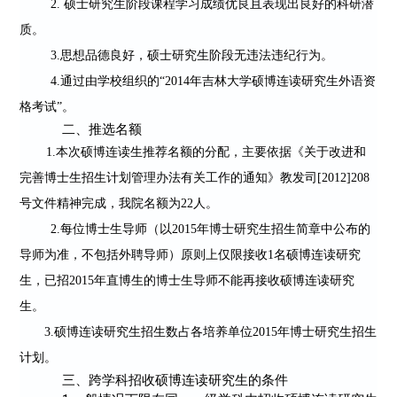
2.
硕士研究生阶段课程学习成绩优良且表现出良好的科研潜
质。
3.
思想品德良好，硕士研究生阶段无违法违纪行为。
4.
通过由学校组织的
“2014
年吉林大学硕博连读研究生外语资
格考试
”
。
     二、推选名额
1.
本次硕博连读生推荐名额的分配，主要依据《关于改进和
完善博士生招生计划管理办法有关工作的通知》教发司
[2012]208
号文件精神完成，我院名额为
22
人。
2.
每位博士生导师（以
2015
年博士研究生招生简章中公布的
导师为准，不包括外聘导师）原则上仅限接收
1
名硕博连读研究
生，已招
2015
年直博生的博士生导师不能再接收硕博连读研究
生。
3.
硕博连读研究生招生数占各培养单位
2015
年博士研究生招生
计划。
     三、跨学科招收硕博连读研究生的条件