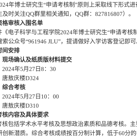
024
年博士研究生“申请考核制”原则上采取线下形式
及时关注QQ群里相关通知，QQ群：827816807）。
资格审核入围名单
件《电子科学与工程学院2024年博士研究生“申请考核制
索公众号“961946 JLU”，提请做好入学访客登记即
时间安排
）现场确认及纸质版材料提交
：
2024年5月27日8：30
：唐敖庆楼
D324
）综合考核
：
2024年5月27日10：00
：唐敖庆楼
D310
考核内容及具体要求
考核包括学术水平考核及思想政治素质和品德考核。主
研创新潜质。综合考核成绩按百分制计算，低于
60分