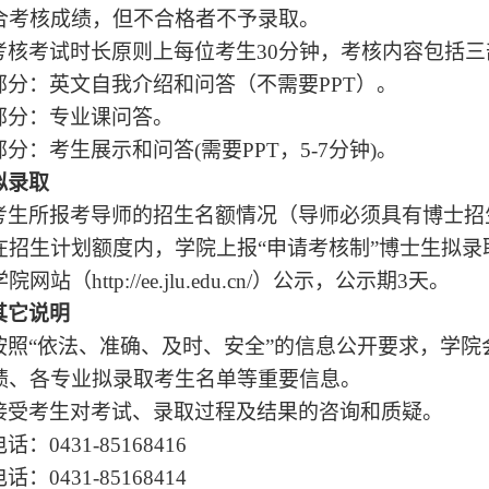
合考核成绩，但不合格者不予录取。
考核考试时长
原则上
每位考生30分钟，考核内容包括三
部分：英文自我介绍和问答（不需要
PPT）。
部分：专业课问答。
部分：考生展示和问答(需要PPT，
5-7分
钟)。
拟录取
考生所报
考导师的招生名额情况（导师必须具有博士招
在招生计划额度内，学院上报“申请考核制”博士生拟
网站（http://ee.jlu.edu.cn/）公示，公示期3天。
其它说明
按照
“依法、准确、及时、安全”的信息公开要求，学
绩、各专业拟录取考生名单等重要信息。
接受考生对考试、录取过程及结果的咨询和质疑。
电话：
0431-85168416
电话：
0431-85168414