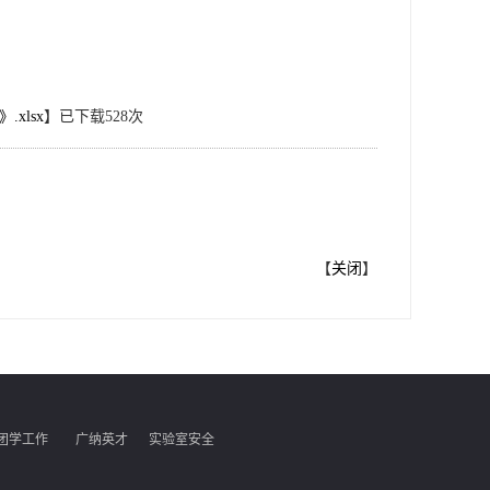
xlsx
】已下载
528
次
知
【
关闭
】
团学工作
广纳英才
实验室安全