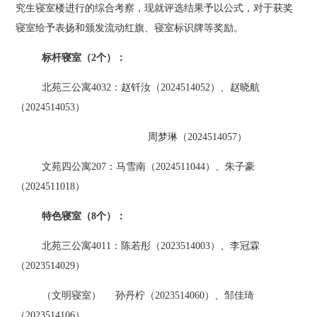
究生寝室楼进行的综合考察，现就评选结果予以公式，对于获奖
寝室给予表扬和颁发流动红旗、寝室标识牌等奖励。
标杆寝室（
2个）：
北苑三公寓
4032：赵钎汝（2024514052）、赵晓航
（2024514053）
周梦琳（
2024514057）
文苑四公寓
207：马雪南（2024511044）、朱子豪
（2024511018）
特色寝室（
8个）：
北苑三公寓
4011：陈若彤（2023514003）、李冠霖
（2023514029）
（文明寝室）
孙丹柠（
2023514060）、邹佳琦
（2023514106）