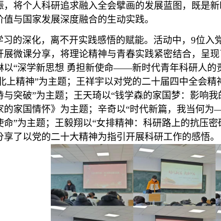
振，将个人科研追求融入全会擘画的发展蓝图，既是新
价值与国家发展深度融合的生动实践。
学习的深化，离不开实践感悟的赋能。活动中，
9位入
开展微课分享，将理论精神与青春实践紧密结合，呈现
琳以
“深学新思想 勇担新使命——新时代青年科研人的
北上精神”为主题
；
王祥宇
以
对党的二十届四中全会精
持与突破”为
主题；
王天琦以
“钱学森的家国梦：影响我
家的家国情怀》为主题
；
辛奇以
“时代新篇，我当何为
使命
”为主题
；
王毅翔以
“女排精神：科研路上的抗压密
分享了以党的二十大精神为指引开展科研工作的感悟
。