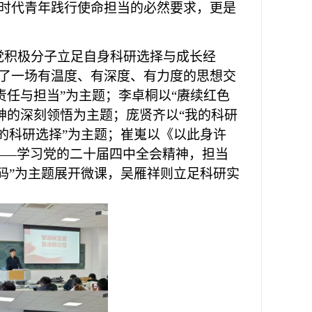
时代青年践行使命担当的必然要求，更是
党积极分子立足自身科研选择与成长经
了一场有温度、有深度、有力度的思想交
责任与担当”为主题
；
李卓桐以
“赓续红色
神的深刻领悟
为主题
；
庞贤齐以
“我的科研
的科研选择”为主题
；
崔嵬以《以此身许
——学习
党的二十届四中全会
精神，担当
码”为主题
展开微课，
吴雁祥则立足科研实