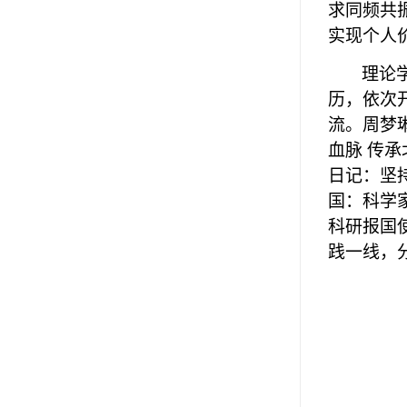
求同频共
实现个人
理论
历，依次
流。
周梦
血脉 传承
日记：坚
国：科学
科研报国
践一线，