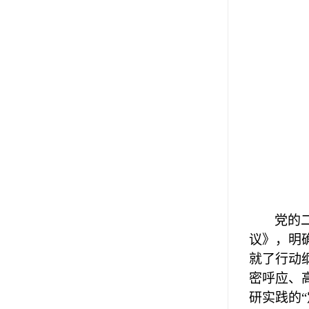
党的
议》，明
就了行动
密呼应、
研实践的