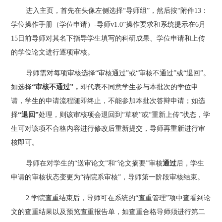
进入主页，首先在头像左侧选择
“导师组”，然后按“附件13：
学位操作手册（学位申请）-导师v1.0”操作要求和系统提示在
6
月
15
日前
导师对其名下
指导学生填写的科研成果、学位申请和上传
的学位论文进行逐项审核。
导师需对每项审核选择
“审核通过”或“审核不通过”或“退回”。
如选择
“审核不通过”，
即代表不同意学生参与本批次的学位申
请，学生的申请流程随即终止，不能参加本批次答辩申请；如选
择
“退回”
处理，则该审核项会退回到
“草稿”或“重新上传”状态，学
生可对该项不合格内容进行修改后重新提交，导师再重新进行审
核即可。
导师在对学生的
“送审论文”和“论文摘要”审核
通过
后，学生
申请的审核状态变更为
“待院系审核”，导师第一阶段审核结束。
2.学院查重结束后，导师可在系统的“查重管理”项中查看到论
文的查重结果以及预览查重报告单，如查重合格导师须进行第二