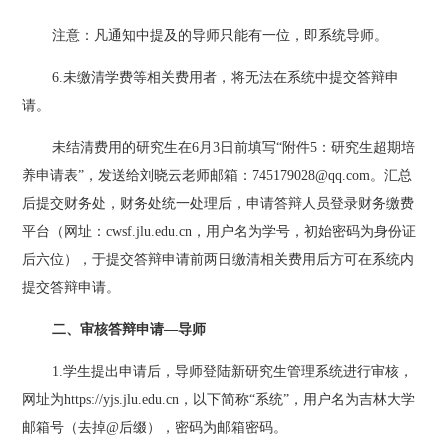
注意
：凡通知中提及的导师只能有一位，即系统导师。
6
.未缴清学费等相关费用者，将无法在系统中提交答辩申
请。
未结清费用的研究生
在
6月3日
前填写
“附件5：研究生超期培
养申请表”，发送给刘晓云老师
邮箱：
745179028@qq.com
。
汇总
后提交财务处，
财务处统一处理后，申请答辩人员登录财务缴费
平台（网址：
cwsf.jlu.edu.cn，用户名为学号，初始密码为身份证
后六位），于提交答辩申请前
两
日缴清相关费用后方可在系统内
提交答辩申请。
二、
审核答辩申请
—导师
1.学生提出申请后，导师登陆新研究生管理系统进行审核，
网址为https://yjs.jlu.edu.cn，以下简称“系统”，用户名为吉林大学
邮箱号（去掉@后缀），密码为邮箱密码。