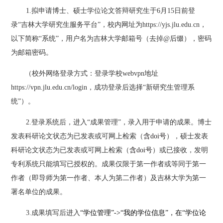
1.拟申请博士、硕士学位论文答辩研究生于
6
月
15
日前登
录
“吉林大学研究生服务平台”，校内网址为https://yjs.jlu.edu.cn，
以下简称“系统”，用户名为吉林大学邮箱号（去掉@后缀），密码
为邮箱密码。
（校外网络登录方式：登录学校
webvpn地址
https://vpn.jlu.edu.cn/login，成功登录后选择“新研究生管理系
统”）。
2.登录系统后，进入“成果管理”，录入用于申请的成果。博士
发表科研论文状态为已发表或可网上检索（
含
doi号
），硕士发表
科研论文状态为已发表或可网上检索（
含
doi号
）或已接收，发明
专利
系统只能填写
已授权的
。
成果仅限于第一作者或等同于第一
作者（即导师为第一作者、本人为第二作者）及吉林大学为第一
署名单位的成果。
3.成果填写后进入
“学位管理”->“我的学位信息”，在“学位论