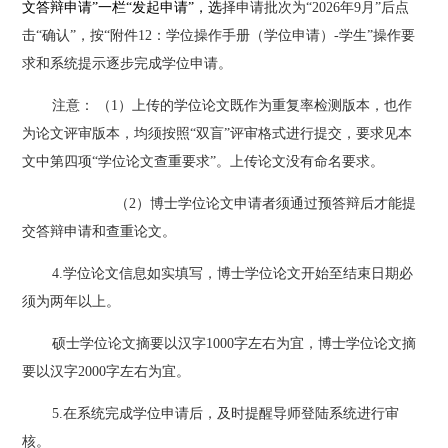
文答辩申请”一栏“发起申请”，选
择申请批次为
“202
6
年
9
月
”后点
击“确认”，按“
附件
12
：学位操作手册（学位申请）
-学生”操作要
求和系统提示逐步完成学位申请。
注意
：
（
1
）
上传的学位论文既作为重复率检测版本，也作
为论文评审版本，均须按照
“双盲”评审格式进行提交，要求见本
文中第四项“学位论文查重要求”。上传论文没有命名要求。
（
2）
博士学位论文申请者须通过预答辩后才能提
交答辩申请和查重论文。
4.学位论文信息如实填写，博士学位论文开始至结束日期必
须为两年以上。
硕士学位论文摘要以汉字
1000字左右为宜，博士学位论文摘
要以汉字2000字左右为宜。
5.在系统完成学位申请后，及时提醒导师登陆系统进行审
核。