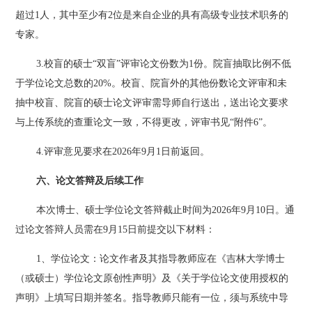
超过1人，其中至少有2位是来自企业的具有高级专业技术职务的
专家。
3.校盲的硕士“双盲”评审论文份数为1份
。
院盲抽取比例不低
于学位论文总数的
20%。
校盲、院盲外的其他份数论文评审和未
抽中校盲、院盲的硕士论文评审需导师自行送出，送出论文要求
与上传系统的查重论文一致，不得更改，评审书见
“附件
6
”。
4.评审意见要求在
2026年9
月
1
日前返回。
六、论文答辩及后续工作
本次博士、硕士学位论文答辩截止时间为
2026年9
月
10
日。通
过论文答辩人员需在
9
月
15
日前提交以下材料：
1、学位论文：论文作者及其指导教师应在《吉林大学博士
（或硕士）学位论文原创性声明》及《关于学位论文使用授权的
声明》上填写日期并签名。指导教师只能有一位，须与系统中导