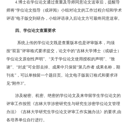
4.博士在学位论文通过查重及导师同意论文送审后，提醒导
师将“学位论文指导（或评阅）小组对论文的工作过程介绍和学术
评语”电子版交到研办，小组评语录入后论文方可最终同意送审。
四、学位论文查重要求
系统上传的学位论文既是查重版本也是评审版本，均须
按
“双盲”评审格式要求提交，论文中的“吉林大学博士（或硕士）
学位论文原创性声明”、“关于学位论文使用授权的声明”、“致
谢”
、
“
封皮
”
可全部去掉
、
成果中只保留
“第几作者 成果名称，期
刊名”，可以单独留一个题目页
。论文电子版装订格式和要求详
见
“附件3”
。
涉及秘密、机密、绝密的学位论文及来华留学生学位论文的
评审工作按照《吉林大学涉密研究生与研究生涉密学位论文管理
办法》《吉林大学研究生学位论文评审工作实施办法》的要求
,由
各培养单位自行进行。