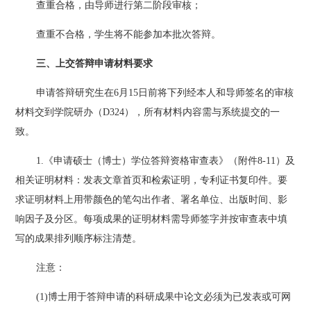
查重合格，由导师进行第二阶段审核；
查重不合格，学生将不能参加本批次答辩。
三、上交答辩申请材料要求
申请答辩研究生在
6
月
15
日前将下列经本人和导师签名的审核
材料交到学院研办（
D324），所有材料内容需与系统提交的一
致。
1.《申请硕士（博士）学位答辩资格审查表》（附件8-1
1
）及
相关证明材料：发表文章首页和检索证明，专利证书复印件。要
求证明材料
上用带颜色的笔勾出
作者、署名单位、出版时间、影
响因子及
分区
。每项成果的证明材料需导师签字并按审查表中填
写的成果排列顺序标注清楚。
注意：
(1)博士用于答辩申请的科研成果中论文必须为已发表或可网