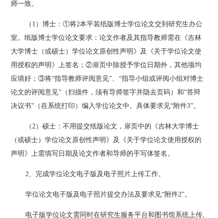
师一致。
（
1）博士：①将2本
平
装纸版博士学位论文交到研究生办公
室。纸版博士学位论文要求：论文作者及其指导教师需在《吉林
大学博士（或硕士）学位论文原创性声明》及《关于学位论文使
用授权的声明》上签名；
②扉页中除授予学位日期外，其他项均
应填好；③将“指导教师评阅意见”、“指导小组或评阅小组对博士
论文的评阅意见”（扫描件，须有导师签字并隐去页码）和“答辩
决议书”（在系统打印）编入学位论文中。具体要求见“附件3”。
（
2）硕士：不用提交纸版论文，扉页中的《吉林大学博士
（或硕士）学位论文原创性声明》及《关于学位论文使用授权的
声明》上需填写日期及论文作者和导师的手写体签名。
2、完成学位论文电子版及电子照片上传工作。
学位论文电子版及电子照片提交办法及要求见
“附件2”。
电子版学位论文需同时在研究生
服务平台
和图书馆系统上传
,