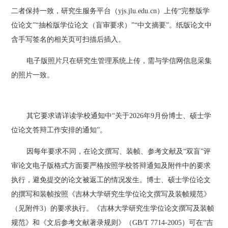
二者保持一致
，研究生
服务平台（
yjs.jlu.edu.cn）
上传
“
完整版
学
位
论文
”“
抽检版学位论文（盲审要求）
”“
中文摘要
”。
纸版论文中
含手写签名的相关页可扫描后插入。
电子版照片只在研究生管理系统上传，需与
学信网
信息采集
的照片一致。
其它要求请详读学校通知中
“关于202
6
年
9
月份博士、硕士学
位论文答辩工作安排的通知
”。
因每年要求不同，在论文撰写、装帧、参考文献及
“双盲”评
审论文电子版格式方面要严格按照学校答辩通知及附件中的要求
执行，避免提交的论文被返工的情况发生。博士、硕士学位论文
的撰写和装帧按照《吉林大学研究生学位论文撰写及装帧规范》
（见附件3）的要求执行。《吉林大学研究生学位论文撰写及装帧
规范》和《文后参考文献著录规则》（GB/T 7714-2005）可在“吉