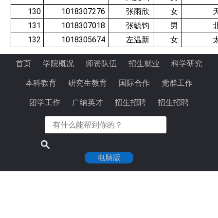
130
1018307276
张雨欣
女
131
1018307018
张毓钧
男
132
1018305674
左温新
女
首页
学院概况
师资队伍
招生就业
科学研究
本科教育
研究生教育
国际合作
党群工作
团学工作
广纳英才
招生招聘
招生招聘
电脑版