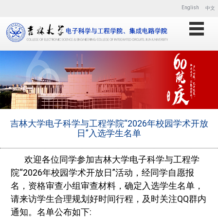
English
中文
吉林大学电子科学与工程学院“2026年校园学术开放
日”入选学生名单
欢迎各位同学参加吉林大学电子科学与工程学
院“2026年校园学术开放日”活动，经同学自愿报
名，资格审查小组审查材料，确定入选学生名单，
请来访学生合理规划好时间行程，及时关注QQ群内
通知。名单公布如下: