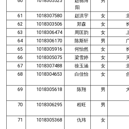
60
1018305525
赵驰博
男
阳
61
1018307580
赵洪宇
女
62
1018303506
郑森
女
63
1018306474
周匡韵
女
64
1018306170
陈斯轩
男
65
1018305916
何怡然
女
66
1018305075
梁雪婷
女
67
1018307488
徐玉涵
女
68
1018304653
白佳怡
女
69
1018305618
陈翔
男
70
1018306295
程旺
男
71
1018305368
仇玮
女