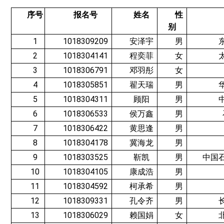
序号
报名号
姓名
性
别
1
1018309209
安泽宇
男
2
1018304141
程奕菲
女
3
1018306791
邓羽彤
女
4
1018305851
翟天瑞
男
5
1018304311
顾阳
男
6
1018306533
侯万鑫
男
7
1018306422
黄思逢
男
8
1018304178
冀海龙
男
9
1018303525
靳凯
男
中国
10
1018304105
康成浩
男
11
1018304592
柯承希
男
12
1018309331
孔令齐
男
13
1018306029
赖国娟
女