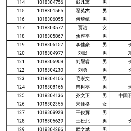
114
1018304756
戴凡寓
男
115
1018301565
翟英杰
男
116
1018306055
何烺毓
男
117
1018303572
贾洁
女
118
1018305867
焦容平
男
119
1018306152
李佳豪
男
120
1018304977
刘默
男
121
1018306908
刘耀睿
男
122
1018304230
刘勇
男
123
1018304106
毛崇文
男
124
1018308166
南树亭
男
125
1018304136
齐文正
男
中国
126
1018302355
宋佳格
女
127
1018308928
王俊辉
男
128
1018305629
王松北
男
129
1018304286
武文斌
男