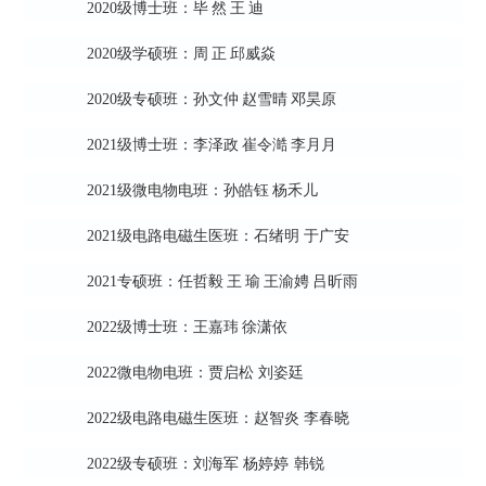
2020级博士班：毕
然
王
迪
2020级学硕班：周
正
邱威焱
2020级专硕班：孙文仲
赵雪晴
邓昊原
2021级博士班：李泽政
崔令澔
李月月
2021级微电物电班：孙皓钰
杨禾儿
2021级电路电磁生医班：石绪明
于广安
2021专硕班：任哲毅
王
瑜
王渝娉
吕昕雨
2022级博士班：王嘉玮
徐潇依
2022微电物电班：贾启松
刘姿廷
2022级电路电磁生医班：赵智炎
李春晓
2022级专硕班：刘海军
杨婷婷
韩锐