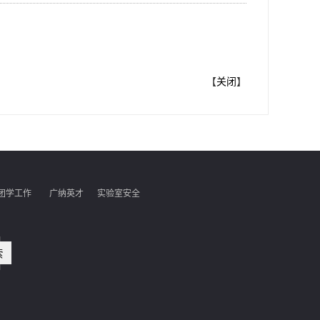
【
关闭
】
团学工作
广纳英才
实验室安全