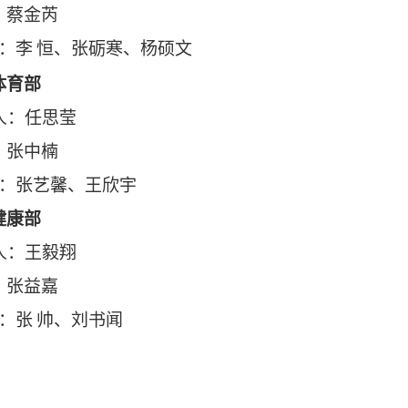
：蔡金芮
：李
恒
、
张砺寒
、
杨硕文
体育部
人
：任思莹
：张中楠
：张艺馨
、
王欣宇
健康部
人
：王毅翔
：张益嘉
：张
帅
、
刘书闻