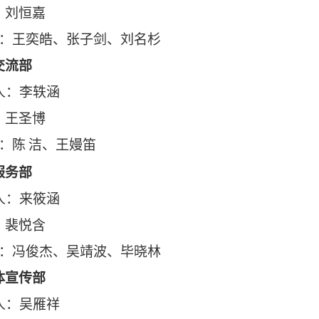
：刘恒嘉
：王奕皓
、
张子剑
、
刘名杉
交流部
人
：李轶涵
：王圣博
：陈
洁
、
王嫚笛
服务部
人
：来筱涵
：裴悦含
：冯俊杰
、
吴靖波
、毕晓林
体宣传部
人
：吴雁祥