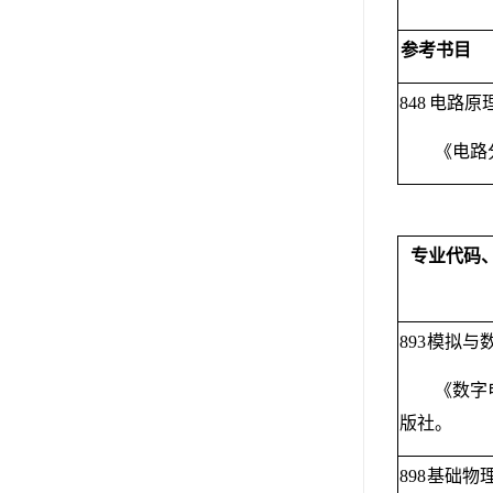
参考书目
848
电路原
《电路
专业代码
893
模拟与
《数字
版社。
898
基础物