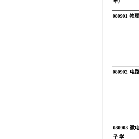
年）
080901
物
080902
电
080903
微
子
学