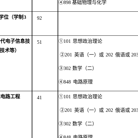
④898 基础物理与化学
学位（学制
3
92
一代电子信息技
①101
思想政治理论
51
技术等）
②201
英语（一）
或
202
俄语或
20
③302
数学（二）
④848
电路原理
成电路工程
①101
思想政治理论
41
②201
英语（一）
或
202
俄语或
20
③302
数学（二）
④848
电路原理