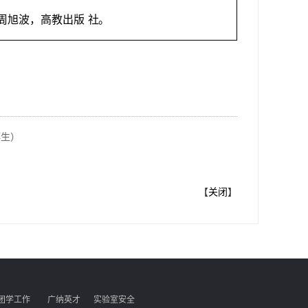
周旭波，高教出版
社。
博生）
【
关闭
】
团学工作
广纳英才
实验室安全