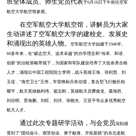
班全体成员
、
师生党员代表
于
6
月
16
日下午前往空军
航空大学航空馆参观。
在空军航空大学航空馆，讲解员为大家
生动讲述了空军航空大学的建校史、发展史
和涌现出的英雄人物。
空军航空大学始建于
1946
年。
60
多年来，在“砺志空天、追求卓越”的办学理念和“传承、和谐、
创新”的治校策略带领下，为国家和军队建设培养了大批各类合格
人才，涌现出中国工程院院士李明，战斗英雄王海、张积慧、刘
玉堤，“海空卫士”王伟，学雷锋标兵朱伯儒，复合型飞行舰长柏
耀平，航天英雄杨利伟、翟志刚，英雄航天员费俊龙、聂海胜、
刘伯明、景海鹏、刘旺、刘洋、张晓光、王亚平等众多优秀航空
航天人才。
通过此次专题研学活动，
与会党员
深刻感
受到了
“团结奋斗、艰苦创业、勇于献身、开拓新路”的东北老航