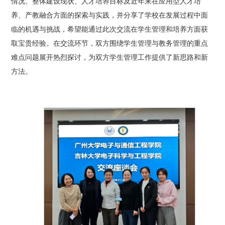
情况
、
整体
建设现状、人才培养目标及近年来在应用型人才培
养、产教融合方面的探索与实践
，
并
分享了学校在发展过程中面
临的机遇与挑战，希望能通过此次交流
在学生管理和培养
方面获
取宝贵经验。在交流环节，双方围绕学生管理与教务管理的重点
难点问题展开热烈探讨
，
为
双方
学生管理工作提供了新思路
和新
方法
。