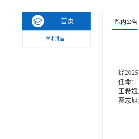
首页
院内公告
学术讲座
经202
任命：
王希斌为
贾志旭为