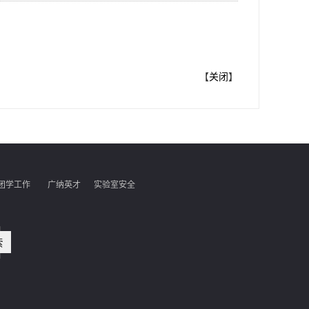
【
关闭
】
团学工作
广纳英才
实验室安全