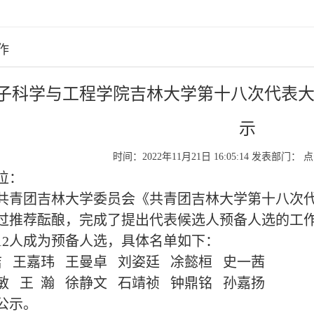
作
子科学与工程学院吉林大学第十八次代表
示
时间：2022年11月21日 16:05:14
发表部门：
点
位：
共青团吉林大学委员会《共青团吉林大学第十八次
通过推荐酝酿，完成了提出代表候选人预备人选的工
12人成为预备人选，具体名单如下：
洁
王嘉玮
王曼卓
刘姿廷
凃懿桓
史一茜
敏
王
瀚
徐静文
石靖祯
钟鼎铭
孙嘉扬
公示。