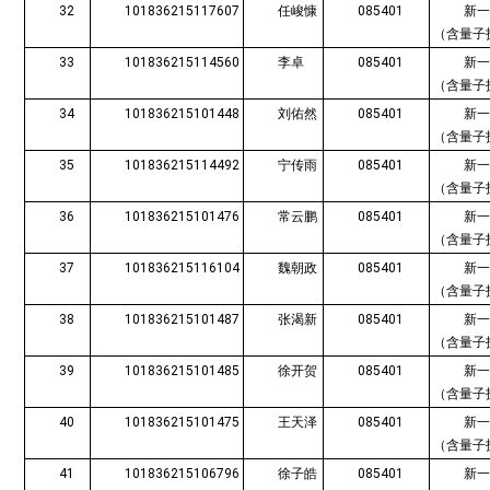
32
101836215117607
任峻慷
085401
新
（含量子
33
101836215114560
李卓
085401
新
（含量子
34
101836215101448
刘佑然
085401
新
（含量子
35
101836215114492
宁传雨
085401
新
（含量子
36
101836215101476
常云鹏
085401
新
（含量子
37
101836215116104
魏朝政
085401
新
（含量子
38
101836215101487
张渴新
085401
新
（含量子
39
101836215101485
徐开贺
085401
新
（含量子
40
101836215101475
王天泽
085401
新
（含量子
41
101836215106796
徐子皓
085401
新