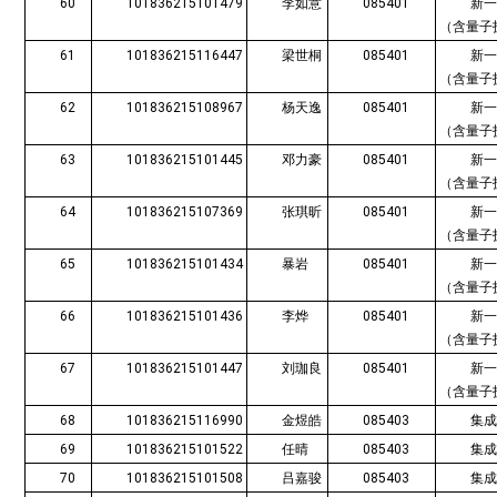
60
101836215101479
李如意
085401
新
（含量子
61
101836215116447
梁世桐
085401
新
（含量子
62
101836215108967
杨天逸
085401
新
（含量子
63
101836215101445
邓力豪
085401
新
（含量子
64
101836215107369
张琪昕
085401
新
（含量子
65
101836215101434
暴岩
085401
新
（含量子
66
101836215101436
李烨
085401
新
（含量子
67
101836215101447
刘珈良
085401
新
（含量子
68
101836215116990
金煜皓
085403
集
69
101836215101522
任晴
085403
集
70
101836215101508
吕嘉骏
085403
集