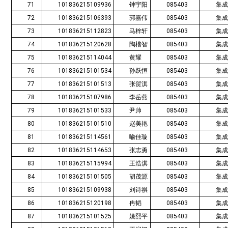
71
101836215109936
钟宇阳
085403
集
72
101836215106393
郭嘉伟
085403
集
73
101836215112823
马梓轩
085403
集
74
101836215120628
陶楷智
085403
集
75
101836215114044
黄耀
085403
集
76
101836215101534
孙跃恒
085403
集
77
101836215101513
张贺淇
085403
集
78
101836215107986
李岳燕
085403
集
79
101836215101533
尹帅
085403
集
80
101836215101510
赵美艳
085403
集
81
101836215114561
喻佳璇
085403
集
82
101836215114653
张志勇
085403
集
83
101836215115994
王浩淇
085403
集
84
101836215101505
胡茂源
085403
集
85
101836215109938
刘诗祺
085403
集
86
101836215120198
冉韬
085403
集
87
101836215101525
姚熙平
085403
集