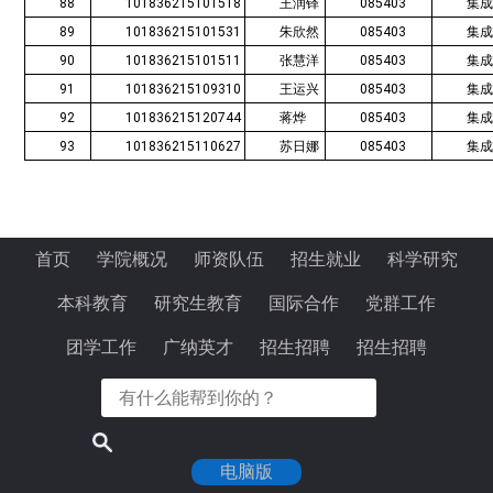
88
101836215101518
王润铎
085403
集
89
101836215101531
朱欣然
085403
集
90
101836215101511
张慧洋
085403
集
91
101836215109310
王运兴
085403
集
92
101836215120744
蒋烨
085403
集
93
101836215110627
苏日娜
085403
集
首页
学院概况
师资队伍
招生就业
科学研究
本科教育
研究生教育
国际合作
党群工作
团学工作
广纳英才
招生招聘
招生招聘
电脑版