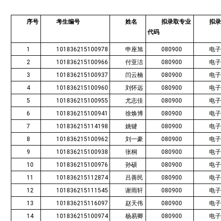
序号
考生编号
姓名
拟录取专业
拟
代码
1
101836215100978
申座旭
080900
电
2
101836215100966
付亚洁
080900
电
3
101836215100937
闫云楠
080900
电
4
101836215100960
刘怀远
080900
电
5
101836215100955
尤志佳
080900
电
6
101836215100941
徐焕博
080900
电
7
101836215114198
姚键
080900
电
8
101836215100962
刘一豪
080900
电
9
101836215100938
张桐
080900
电
10
101836215100976
孙硕
080900
电
11
101836215112874
吕善民
080900
电
12
101836215111545
谢雨轩
080900
电
13
101836215116097
赵天伟
080900
电
14
101836215100974
杨易卿
080900
电