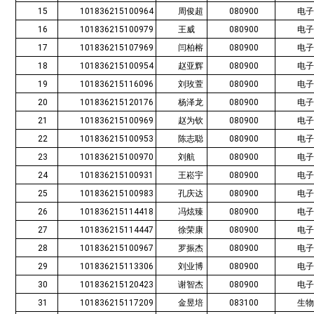
15
101836215100964
周俊超
080900
电
16
101836215100979
王威
080900
电
17
101836215107969
闫柏榕
080900
电
18
101836215100954
赵亚辉
080900
电
19
101836215116096
刘玫萱
080900
电
20
101836215120176
杨泽龙
080900
电
21
101836215100969
赵为钦
080900
电
22
101836215100953
陈志聪
080900
电
23
101836215100970
刘航
080900
电
24
101836215100931
王崧宇
080900
电
25
101836215100983
孔庆达
080900
电
26
101836215114418
冯炫臻
080900
电
27
101836215114447
徐荣康
080900
电
28
101836215100967
罗振杰
080900
电
29
101836215113306
刘业博
080900
电
30
101836215120423
谢智杰
080900
电
31
101836215117209
金昱培
083100
生