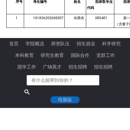
序号
考生编号
姓名
拟录取专业
拟
代码
1
101836202600007
肖舜杰
085401
新
（含量子
首页
学院概况
师资队伍
招生就业
科学研究
本科教育
研究生教育
国际合作
党群工作
团学工作
广纳英才
招生招聘
招生招聘
电脑版