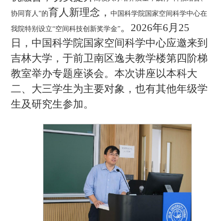
育人
新理念，
协同育人”的
中国科学院国家空间科学中心在
。
2026年6月25
我院特别设立
“空间科技创新奖学金”
日
，
中国科学院国家空间科学中心应邀来到
吉林大学，于前卫南区逸夫教学楼第四阶梯
教室举办专题座谈会
。
本次
讲座
以本科
大
二、
大
三
学生为主要对象
，也有
其他年级
学
生
及
研究生参加。