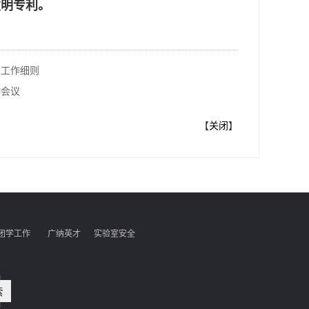
权发明专利。
生工作细则
作会议
【
关闭
】
团学工作
广纳英才
实验室安全