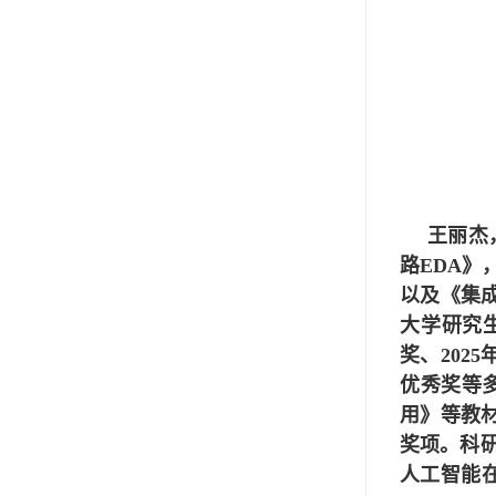
王丽杰
路EDA》
以及《集
大学研究
奖、202
优秀奖等多
用》等教
奖项。科
人工智能在传感