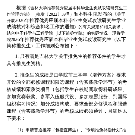
根据
《吉林大学推荐优秀应届本科毕业生免试攻读研究生工
本科生院
发布的《
作管理办法》（校发〔
2022〕59号）和
关于
202
6
年推荐优秀应届本科毕业生免试攻读研究生学业
开展
成绩核对和综合排名工作的通知
》的有关规定和相关要求，
结合电子科学与工程学院（以下简称学院）的实际情况，现将学
2
6
年推荐优秀应届本科毕业生免试攻读研究生（以下
院
20
简称推免生）工作细则公布如下：
1.
只有满足吉林大学关于推免生的推荐条件的学生才
具有推免生资格。
2.
推免生的成绩是由学院前三学年《培养方案》要求
开设的全部必修课程和限选课程（含实践教学环节）的考
核成绩和素质类项目（包括学生在校期间取得科研成果、
参加竞赛获奖、参军入伍服兵役、参加志愿服务、到国际
组织实习情况）加分成绩构成。要求全部必修课程和限选
课程（含实践教学环节）的考核成绩必须通过，且满足以
下要求：
（
1）申请普通推荐（包括直博生）、“专项推免补偿计划”推