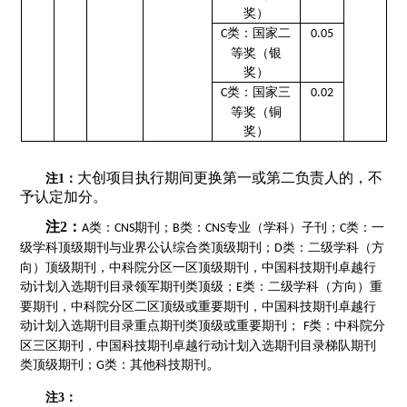
奖）
类：国家二
C
0.
05
等奖（银
奖）
类：国家三
C
0.
0
2
等奖（铜
奖）
大创项目执行期间更换第一或第二负责人的，不
注
1：
予认定加分。
注
2
：
类：
期刊；
类：
专业（学科）子刊；
类：一
A
CNS
B
CNS
C
级学科顶级期刊与业界公认综合类顶级期刊；
类：二级学科（方
D
向）顶级期刊，中科院分区一区顶级期刊，中国科技期刊卓越行
动计划入选期刊目录领军期刊类顶级；
类：二级学科（方向）重
E
要期刊，中科院分区二区顶级或重要期刊，中国科技期刊卓越行
动计划入选期刊目录重点期刊类顶级或重要期刊；
类：中科院分
F
区三区期刊，中国科技期刊卓越行动计划入选期刊目录梯队期刊
。
类顶级期刊；
类：其他科技期刊
G
注
3：