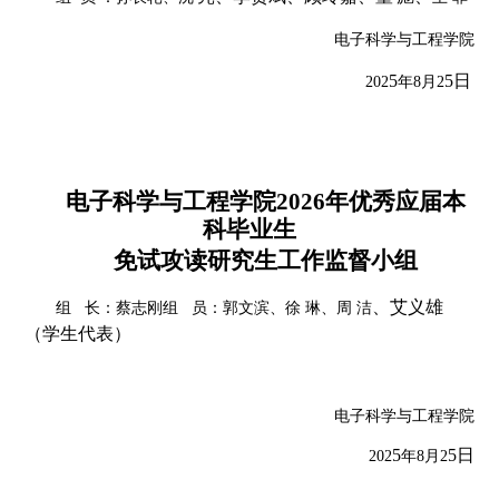
电子科学与工程学院
5
5
日
202
年
8月2
电子科学与工程学院
202
6
年优秀应届本
科毕业生
免试攻读研究生
工作监督小组
、艾义雄
组
长：蔡志刚
组
员：郭文滨、
徐
琳、周
洁
（学生代表）
电子科学与工程学院
5
5
日
202
年
8月2