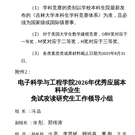
学科竞赛的类别以学校
本科生院
最新发
（1）
布的《吉林大学本科生学科竞赛体系》为准，且必
须为国家级或国际级赛事。
（2）
对于美国大学生数学建模竞赛，
和
奖对应于
O
F
奖对应于二等奖，
奖对应于三等奖。
一等奖，
M
H
（3）
各类素质类成果材料截止日期为
年
月
2025
8
31
日。
附件
2
：
电子科学与工程学院
202
6
年优秀应届本
科毕业生
免试攻读研究生
工作领导小组
组
长
：
冯
晶
彤、
郑传涛
副组长
：张
亮、
李贤斌
、
顾玲嘉
、董
彪
、
组
员
：孙长轮、沈
王
菲