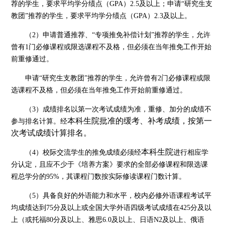
荐的学生，要求平均学分绩点（GPA）2.5及以上；申请“研究生支
教团”推荐的学生，要求平均学分绩点（GPA）2.3及以上。
（
2）申请普通推荐、“专项推免补偿计划”推荐的学生，允许
曾有1门必修课程或限选课程不及格，但必须在当年推免工作开始
前重修通过。
申请
“研究生支教团”推荐的学生，允许曾有2门必修课程或限
选课程不及格，但必须在当年推免工作开始前重修通过。
（
3）成绩排名以第一次考试成绩为准，重修、加分的成绩不
本科生院
批准的缓考、补考成绩，按第一
参与排名计算。经
次考试成绩计算排名。
本科生院
（
4）校际交流学生的推免成绩必须经
进行相应学
分认定，且应不少于《培养方案》要求的全部必修课程和限选课
程总学分的
95%，其课程门数按实际修读课程门数计算。
（
5）具备良好的外语能力和水平，校内必修外语课程考试平
均成绩达到75分及以上或全国大学外语四级考试成绩在425分及以
上（或托福80分及以上、雅思6.0及以上、日语N2及以上、俄语