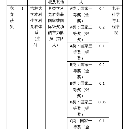
权及其他
人
竞
吉林大
电子
各类学科
类：国家一
1
A
0.4
赛
学本科
科学
竞赛荣获
等奖（金
获
生学科
与工
国家或国
奖）
奖
竞赛体
程学
际级奖项
类：国家二
A
0.
2
系
院
的主力队
等奖（银
（注
员（前
6
奖）
）
3
人）
类：国家三
A
0.
1
等奖（铜
奖）
类：国家一
B
0.
2
等奖（金
奖）
类：国家二
B
0.
1
等奖（银
奖）
类：国家三
B
0.
05
等奖（铜
奖）
类：国家一
C
0.
1
等奖（金