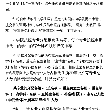
推免补偿计划”推荐的学生综合排名要求与普通推荐的排名要求相
同。
6.
符合申请条件的学生应在规定的时间内向学院提出申请，
提交相关证明材料，学生只能申报普通推荐、
“研究生支教团”推
荐、“专项推免补偿计划”推荐其中一项，不可兼报。
7.
学院按照专业分配推免生名额。每个专业按照申报
推免生的学生的综合排名顺序择优推荐。
8.
学校分配给学院的所有推免生名额中，重点学科（或一流
学科）名额、重点实验室名额、
“直博生”名额、“专项推免补偿计
划”名额（简称补偿名额）不按专业分配，扣除上述名额之外的其
推免生所在年级
所有专业总
余名额原则上按照各专业人数占
人数的比例进行分配。计算公式如下：
某专业的分配名额
=（总名额
－
重点实验室名额
－
重点学
补偿名额
科（一流学科）名额
－
直博生名额
－
）
× 该专业人数
全体应届本科毕业生人数
÷ 学院
*
注
：
上述专业人数是指
学院应届本科毕业生实时
的