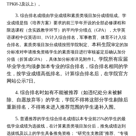
ТРКИ-2及以上）。
3.
综合排名成绩由学业成绩和素质类项目加分成绩组成。学
业成绩是指《培养方案》要求的前三学年开设的全部必修课程和
限选课程（含实践教学环节）的平均学分绩点（
GPA），大学英
语课程中仅英语III、IV计入综合排名，军事教育、体育不计入综
本科生院
合排名。素质类项目加分成绩按照学院制定、
审定的加
分标准对申请推免资格学生的素质项目进行审核鉴定后确认加分
1
。学院所有应届
分值（折算成
GPA），具体加分标准详见附件
毕业学生均须参加本专业的综合排名，综合排名相同的学
生，按学业成绩高低排名。计算综合排名后，在学院官方
网站公示
7
日。
4.
综合排名时如有不能被推荐（如违纪处分未被解
除、自愿放弃等）的学生，学院不得将这部分学生剔除后
重新排名，不得将未进入推荐范围的学生递补入围。
5.
普通推荐的学生综合排名成绩以本专业前
25%的学生的最
低学业成绩为选拔线，在计算素质类项目加分后，推免成绩达到
选拔线及以上的学生具备推免资格； “研究生支教团”推荐、“专项