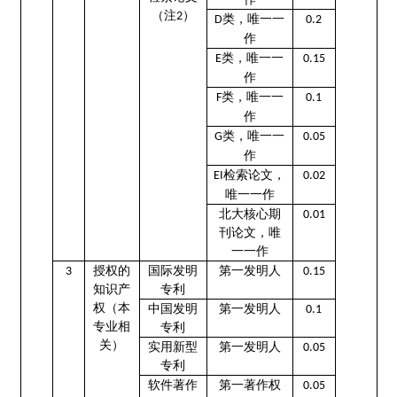
（注
）
2
，唯一一
类
D
0.2
作
，唯一一
类
E
0.15
作
类，唯一一
F
0.1
作
类，唯一一
G
0.05
作
检索论文，
EI
0.02
唯一一作
北大核心期
0.01
刊论文，唯
一一作
授权的
国际发明
第一发明人
3
0
.15
知识产
专利
权（本
中国发明
第一发明人
0
.1
专业相
专利
关）
实用新型
第一发明人
0
.05
专利
软件著作
第一著作权
0
.05