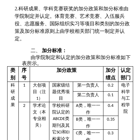
2.科研成果、学科竞赛获奖的加分政策和加分标准由
学院制定并认定。体育竞赛、艺术竞赛、入伍服兵
役、志愿服务、国际组织实习等项目和类别的加分政
策及加分标准原则上由学校相关部门统一制定并认
定。
二、
加分标准：
由学院制定和认定的加分政策和加分标准如下
表所示。
类
序
加分政策
加分
认定
别
号
绩点
部门
科
国家级结
第一负责人
电子
大创项
1
0.2
研
题优秀项
科学
目（注
第二负责人
0.1
成
目
与工
）
1
果
程学
学术论
，唯一一
学校科研
类
2
A
0
.
4
院
文（本
院认定的
作
专业相
类
ABCDE
，唯一一
类
B
0.35
关）
期刊及其
作
它
和
SCI
EI
，唯一一
类
C
0.3
检索论文
作