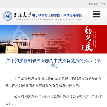
English
中文
关于拟接收刘俊辰同志为中共预备党员的公示（第
二批）
为了加强对发展党员工作的民主监督，确保发展新党员的质
量，现将
刘俊辰同志
发展对象的有关情况进行公示。
公示时间为
2025年
9
月
22
日至
9
月
2
6
日（公示时间为
5个工作
日）。