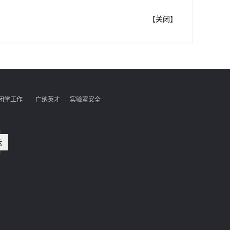
【
关闭
】
团学工作
广纳英才
实验室安全