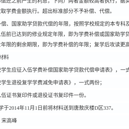
部偿还之前产生的利息，下同）两者金额较高者执行，据
收取学费金额执行。超出标准部分不予补偿、代偿。
补偿、国家助学贷款代偿的年限，按照学校规定的本专科
入伍前已达到的修业规定年限，即为学费补偿或国家助学
业年限的剩余期限，即为学费补偿的年限；复学后攻读更
材料
校学生应征入伍学费补偿国家助学贷款代偿申请表》，一
校学生退役复学学费减免申请表》，一式两份；
入伍证书复印件或退役证书复印件一份。
学于
2014
年
11
月
1
日前将材料送到唐敖庆楼
D
区
337
。
：宋高峰