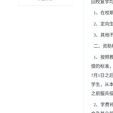
回校复学
1
、在校
2
、定向
3
、其他
二、资助
1
、按照
偿的标准，
7
月1
日之
学生，从本
之前服兵
2
、学费