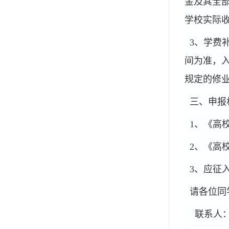
金及其全
学校实际
3
、学费
间为准，
规定的修
三、申报
1
、《高
2
、《高
3
、
应征
请各位同
联系人