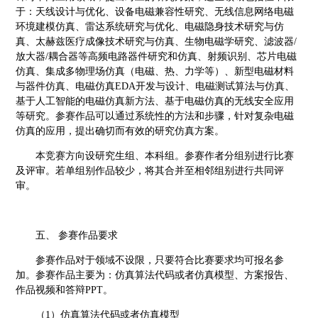
于：天线设计与优化、设备电磁兼容性研究、无线信息网络电磁
环境建模仿真、雷达系统研究与优化、电磁隐身技术研究与仿
真、太赫兹医疗成像技术研究与仿真、生物电磁学研究、滤波器
/
放大器/耦合器等高频电路器件研究和仿真、射频识别、芯片电磁
仿真、集成多物理场仿真（电磁、热、力学等）、新型电磁材料
与器件仿真、电磁仿真EDA开发与设计、电磁测试算法与仿真、
基于人工智能的电磁仿真新方法、基于电磁仿真的无线安全应用
等
研究。参赛作品可以通过系统性的方法和步骤，针对复杂电磁
仿真的应用，提出确切而有效的研究仿真方案。
本竞赛方向设研究生组、本科组。参赛作者分组别进行比赛
及评审。若单组别作品较少，将其合并至相邻组别进行共同评
审。
五、
参赛作品要求
参赛作品对于领域不设限，只要符合比赛要求均可报名参
加。参赛作品主要为：仿真算法代码或者仿真模型、方案报告、
作品视频和答辩
PPT。
（
1）仿真算法代码或者仿真模型