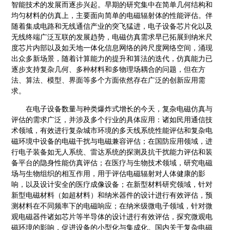
智能技术的发展而逐步兴起。早期的研究集中在简单几何结构和
均匀材料的仿真上，主要面向简单的电磁辐射体的性能评估。伴
随着集成电路和无线通信产业的突飞猛进，电子设备芯片化以及
无线终端广泛互联的发展趋势，电磁仿真需求早已拓展到纳米尺
度芯片内部以及如天地一体化信息网络的跨尺度网络空间，涌现
出众多新场景，随着计算能力的提升和算法的迭代，仿真能力已
逐步支持复杂
几何、多种材料和多物理场耦合的问题，但在方
法、算法、模型、界面等多个方面依然存在广泛的创新应用需
求。
在电子设备数量与种类爆炸式增长的今天，复杂电磁仿真与
评估的需求广泛，并涉及多个行业的具体应用：诸如民用通信技
术领域，有效进行复杂城市环境的多天线系统性能评估和复杂电
磁环境中设备的电磁干扰与电磁兼容评估；在国防应用领域，进
行电子装备如无人系统、雷达系统的探测及抗干扰能力评估和装
备平台的隐身性能仿真评估；在医疗与生物技术领域，研究电磁
场与生物组织的相互作用，用于评估电磁辐射对人体健康的影
响，以及设计安全的医疗成像设备；在新型材料研究领域，针对
新型电磁材料（如超材料）和纳米器件的设计进行有效评估，预
测材料在
不同频率下的电磁响应；在纳米级微电子领域，针对微
观电磁器件诸如芯片等半导体的设计进行有效评估，探究微观电
磁环境的影响，促进设备的小型化与集成化。国内关于复杂电磁